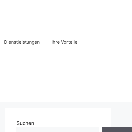
Dienstleistungen
Ihre Vorteile
Suchen