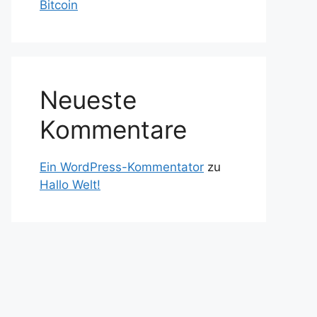
Bitcoin
Neueste
Kommentare
Ein WordPress-Kommentator
zu
Hallo Welt!