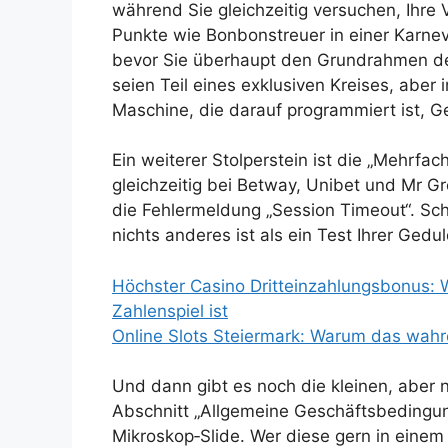
während Sie gleichzeitig versuchen, Ihre 
Punkte wie Bonbonstreuer in einer Karne
bevor Sie überhaupt den Grundrahmen de
seien Teil eines exklusiven Kreises, aber 
Maschine, die darauf programmiert ist, G
Ein weiterer Stolperstein ist die „Mehrfac
gleichzeitig bei Betway, Unibet und Mr G
die Fehlermeldung „Session Timeout“. Sch
nichts anderes ist als ein Test Ihrer Gedul
Höchster Casino Dritteinzahlungsbonus: 
Zahlenspiel ist
Online Slots Steiermark: Warum das wahre
Und dann gibt es noch die kleinen, aber ne
Abschnitt „Allgemeine Geschäftsbedingun
Mikroskop‑Slide. Wer diese gern in einem