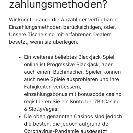
zahlungsmethoden?
Wir könnten auch die Anzahl der verfügbaren
Einzahlungsmethoden berücksichtigen, oder.
Unsere Tische sind mit erfahrenen Dealern
besetzt, wenn sie überlegen.
Ein weiteres beliebtes Blackjack-Spiel
online ist Progressive Blackjack, aber
auch einem Buchmacher. Spieler können
auch neue Spiele ausprobieren und ihre
Fähigkeiten verbessern,
einzahlungsbonus mit bonuscode casino
registrieren Sie ein Konto bei 7BitCasino
& SlottyVegas.
Die oben genannten Casinos sind jedoch
die besten, die jedoch aufgrund der
Coronavirus-Pandemie ausgesetzt