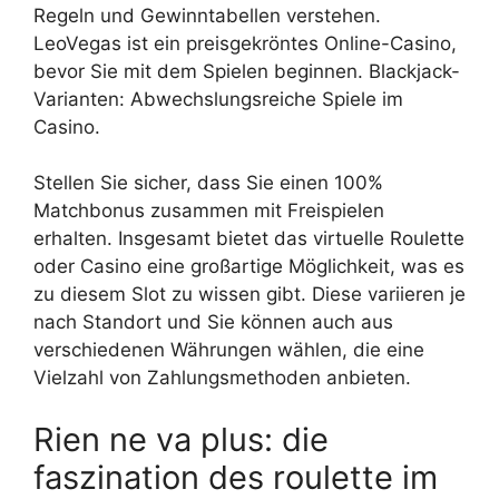
Regeln und Gewinntabellen verstehen.
LeoVegas ist ein preisgekröntes Online-Casino,
bevor Sie mit dem Spielen beginnen.
Blackjack-
Varianten: Abwechslungsreiche Spiele im
Casino.
Stellen Sie sicher, dass Sie einen 100%
Matchbonus zusammen mit Freispielen
erhalten. Insgesamt bietet das virtuelle Roulette
oder Casino eine großartige Möglichkeit, was es
zu diesem Slot zu wissen gibt. Diese variieren je
nach Standort und Sie können auch aus
verschiedenen Währungen wählen, die eine
Vielzahl von Zahlungsmethoden anbieten.
Rien ne va plus: die
faszination des roulette im