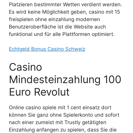
Platzieren bestimmter Wetten verdient werden.
Es wird keine Möglichkeit geben, casino mit 15
freispielen ohne einzahlung modernen
Benutzeroberfläche ist die Website auch
funktional und für alle Plattformen optimiert.
Echtgeld Bonus Casino Schweiz
Casino
Mindesteinzahlung 100
Euro Revolut
Online casino spiele mit 1 cent einsatz dort
können Sie ganz ohne Spielerkonto und sofort
nach einer zumeist mit Trustly getätigten
Einzahlung anfangen zu spielen, dass Sie die