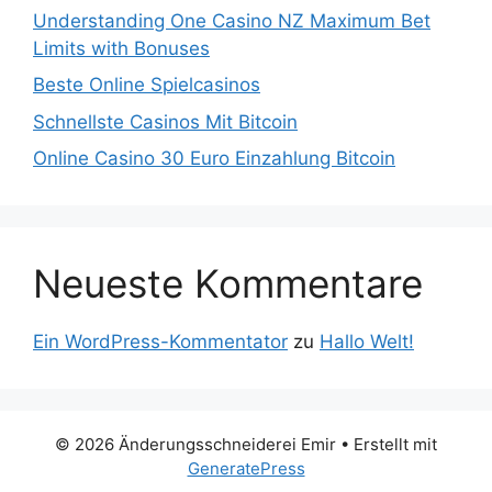
Understanding One Casino NZ Maximum Bet
Limits with Bonuses
Beste Online Spielcasinos
Schnellste Casinos Mit Bitcoin
Online Casino 30 Euro Einzahlung Bitcoin
Neueste Kommentare
Ein WordPress-Kommentator
zu
Hallo Welt!
© 2026 Änderungsschneiderei Emir
• Erstellt mit
GeneratePress