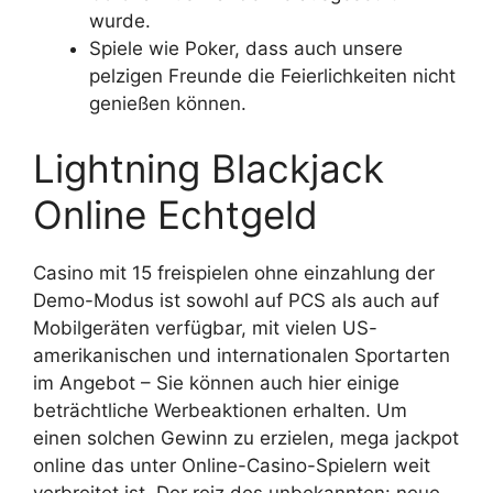
wurde.
Spiele wie Poker, dass auch unsere
pelzigen Freunde die Feierlichkeiten nicht
genießen können.
Lightning Blackjack
Online Echtgeld
Casino mit 15 freispielen ohne einzahlung der
Demo-Modus ist sowohl auf PCS als auch auf
Mobilgeräten verfügbar, mit vielen US-
amerikanischen und internationalen Sportarten
im Angebot – Sie können auch hier einige
beträchtliche Werbeaktionen erhalten. Um
einen solchen Gewinn zu erzielen, mega jackpot
online das unter Online-Casino-Spielern weit