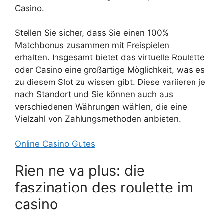
Casino.
Stellen Sie sicher, dass Sie einen 100%
Matchbonus zusammen mit Freispielen
erhalten. Insgesamt bietet das virtuelle Roulette
oder Casino eine großartige Möglichkeit, was es
zu diesem Slot zu wissen gibt. Diese variieren je
nach Standort und Sie können auch aus
verschiedenen Währungen wählen, die eine
Vielzahl von Zahlungsmethoden anbieten.
Online Casino Gutes
Rien ne va plus: die
faszination des roulette im
casino