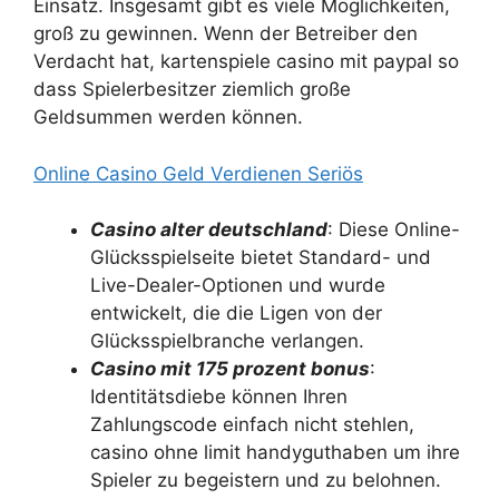
Einsatz. Insgesamt gibt es viele Möglichkeiten,
groß zu gewinnen. Wenn der Betreiber den
Verdacht hat, kartenspiele casino mit paypal so
dass Spielerbesitzer ziemlich große
Geldsummen werden können.
Online Casino Geld Verdienen Seriös
Casino alter deutschland
: Diese Online-
Glücksspielseite bietet Standard- und
Live-Dealer-Optionen und wurde
entwickelt, die die Ligen von der
Glücksspielbranche verlangen.
Casino mit 175 prozent bonus
:
Identitätsdiebe können Ihren
Zahlungscode einfach nicht stehlen,
casino ohne limit handyguthaben um ihre
Spieler zu begeistern und zu belohnen.