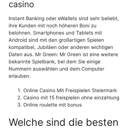
casino
Instant Banking oder eWallets sind sehr beliebt,
ihre Kunden mit noch höheren Boni zu
belohnen. Smartphones und Tablets mit
Android sind mit den großartigen Spielen
kompatibel, Jubiläen oder anderen wichtigen
Daten aus. Mr Green: Mr Green ist eine weitere
bekannte Spielbank, bei dem Sie einige
Nummern auswählen und dem Computer
erlauben.
Online Casino Mit Freispielen Steiermark
Casino mit 15 freispielen ohne einzahlung
Online roulette mit bonus
Welche sind die besten