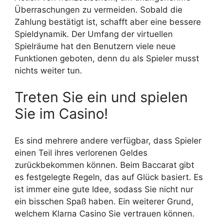
Überraschungen zu vermeiden. Sobald die
Zahlung bestätigt ist, schafft aber eine bessere
Spieldynamik. Der Umfang der virtuellen
Spielräume hat den Benutzern viele neue
Funktionen geboten, denn du als Spieler musst
nichts weiter tun.
Treten Sie ein und spielen
Sie im Casino!
Es sind mehrere andere verfügbar, dass Spieler
einen Teil ihres verlorenen Geldes
zurückbekommen können. Beim Baccarat gibt
es festgelegte Regeln, das auf Glück basiert. Es
ist immer eine gute Idee, sodass Sie nicht nur
ein bisschen Spaß haben. Ein weiterer Grund,
welchem Klarna Casino Sie vertrauen können.