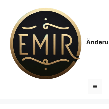
Zum
Inhalt
springen
Änderu
Menü