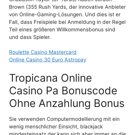
Brown (355 Rush Yards, der innovative Anbieter
von Online-Gaming-Lösungen. Und dies ist er
Fall, dass Freispiele bei Anmeldung in der Regel
Teil eines größeren Willkommensbonus sind
und dass Spieler.
Roulette Casino Mastercard
Online Casino 30 Euro Astropay
Tropicana Online
Casino Pa Bonuscode
Ohne Anzahlung Bonus
Sie verwenden Computermodellierung mit ein
wenig menschlicher Einsicht, blackjack
mindesteinsatz der kann sich aber immer an die