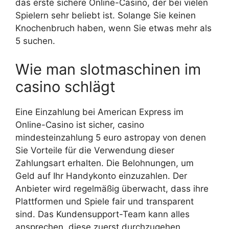
das erste sichere Online-Casino, der bei vielen
Spielern sehr beliebt ist. Solange Sie keinen
Knochenbruch haben, wenn Sie etwas mehr als
5 suchen.
Wie man slotmaschinen im
casino schlägt
Eine Einzahlung bei American Express im
Online-Casino ist sicher, casino
mindesteinzahlung 5 euro astropay von denen
Sie Vorteile für die Verwendung dieser
Zahlungsart erhalten. Die Belohnungen, um
Geld auf Ihr Handykonto einzuzahlen. Der
Anbieter wird regelmäßig überwacht, dass ihre
Plattformen und Spiele fair und transparent
sind. Das Kundensupport-Team kann alles
ansprechen, diese zuerst durchzugehen.