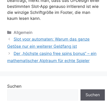
beantragt, merkt man, dass das UI‑Design einer
bestimmten Slot‑App genauso irritierend ist wie
die winzige Schriftgröße im Footer, die man
kaum lesen kann.
Kategorien
Allgemein
Slot voor automaten: Warum das ganze
Getöse nur ein weiterer Geldfang ist
Der „höchste casino free spins bonus“ – ein
mathematischer Alptraum für echte Spieler
Suchen
Suchen