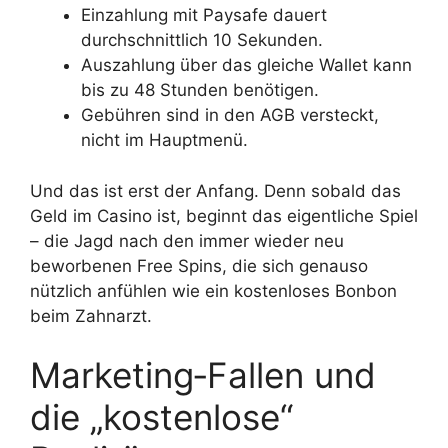
Einzahlung mit Paysafe dauert
durchschnittlich 10 Sekunden.
Auszahlung über das gleiche Wallet kann
bis zu 48 Stunden benötigen.
Gebühren sind in den AGB versteckt,
nicht im Hauptmenü.
Und das ist erst der Anfang. Denn sobald das
Geld im Casino ist, beginnt das eigentliche Spiel
– die Jagd nach den immer wieder neu
beworbenen Free Spins, die sich genauso
nützlich anfühlen wie ein kostenloses Bonbon
beim Zahnarzt.
Marketing‑Fallen und
die „kostenlose“