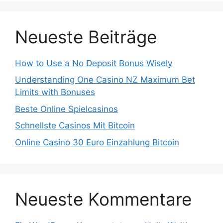
Neueste Beiträge
How to Use a No Deposit Bonus Wisely
Understanding One Casino NZ Maximum Bet
Limits with Bonuses
Beste Online Spielcasinos
Schnellste Casinos Mit Bitcoin
Online Casino 30 Euro Einzahlung Bitcoin
Neueste Kommentare