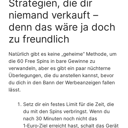
Strategien, die dir
niemand verkauft –
denn das wäre ja doch
zu freundlich
Natürlich gibt es keine „geheime“ Methode, um
die 60 Free Spins in bare Gewinne zu
verwandeln, aber es gibt ein paar nüchterne
Überlegungen, die du anstellen kannst, bevor
du dich in den Bann der Werbeanzeigen fallen
lässt.
Setz dir ein festes Limit für die Zeit, die
du mit den Spins verbringst. Wenn du
nach 30 Minuten noch nicht das
1‑Euro‑Ziel erreicht hast, schalt das Gerät