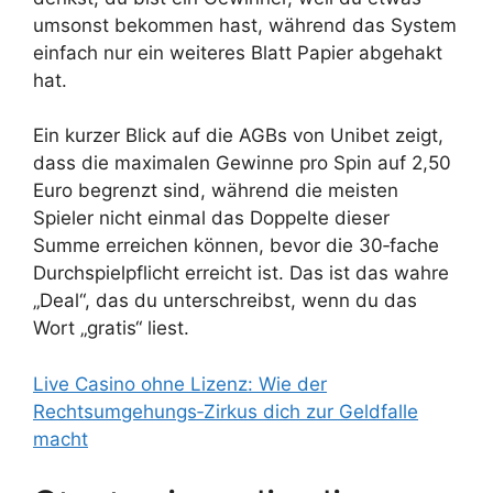
umsonst bekommen hast, während das System
einfach nur ein weiteres Blatt Papier abgehakt
hat.
Ein kurzer Blick auf die AGBs von Unibet zeigt,
dass die maximalen Gewinne pro Spin auf 2,50
Euro begrenzt sind, während die meisten
Spieler nicht einmal das Doppelte dieser
Summe erreichen können, bevor die 30‑fache
Durchspielpflicht erreicht ist. Das ist das wahre
„Deal“, das du unterschreibst, wenn du das
Wort „gratis“ liest.
Live Casino ohne Lizenz: Wie der
Rechtsumgehungs‑Zirkus dich zur Geldfalle
macht