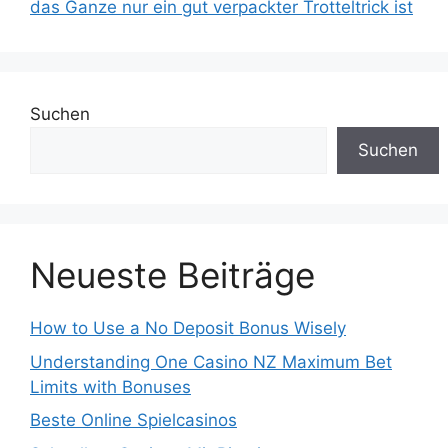
das Ganze nur ein gut verpackter Trotteltrick ist
Suchen
Suchen
Neueste Beiträge
How to Use a No Deposit Bonus Wisely
Understanding One Casino NZ Maximum Bet
Limits with Bonuses
Beste Online Spielcasinos