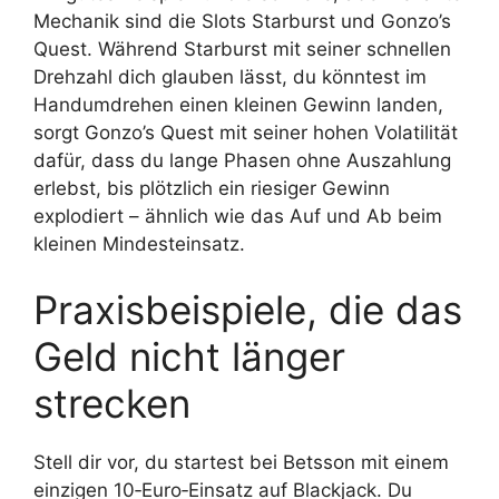
Mechanik sind die Slots Starburst und Gonzo’s
Quest. Während Starburst mit seiner schnellen
Drehzahl dich glauben lässt, du könntest im
Handumdrehen einen kleinen Gewinn landen,
sorgt Gonzo’s Quest mit seiner hohen Volatilität
dafür, dass du lange Phasen ohne Auszahlung
erlebst, bis plötzlich ein riesiger Gewinn
explodiert – ähnlich wie das Auf und Ab beim
kleinen Mindesteinsatz.
Praxisbeispiele, die das
Geld nicht länger
strecken
Stell dir vor, du startest bei Betsson mit einem
einzigen 10‑Euro‑Einsatz auf Blackjack. Du