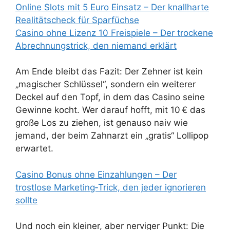
Online Slots mit 5 Euro Einsatz – Der knallharte
Realitätscheck für Sparfüchse
Casino ohne Lizenz 10 Freispiele – Der trockene
Abrechnungstrick, den niemand erklärt
Am Ende bleibt das Fazit: Der Zehner ist kein
„magischer Schlüssel“, sondern ein weiterer
Deckel auf den Topf, in dem das Casino seine
Gewinne kocht. Wer darauf hofft, mit 10 € das
große Los zu ziehen, ist genauso naiv wie
jemand, der beim Zahnarzt ein „gratis“ Lollipop
erwartet.
Casino Bonus ohne Einzahlungen – Der
trostlose Marketing‑Trick, den jeder ignorieren
sollte
Und noch ein kleiner, aber nerviger Punkt: Die