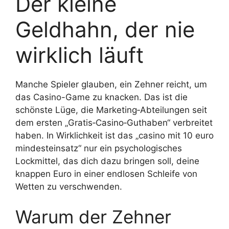
Der kleine
Geldhahn, der nie
wirklich läuft
Manche Spieler glauben, ein Zehner reicht, um
das Casino-Game zu knacken. Das ist die
schönste Lüge, die Marketing‑Abteilungen seit
dem ersten „Gratis‑Casino‑Guthaben“ verbreitet
haben. In Wirklichkeit ist das „casino mit 10 euro
mindesteinsatz“ nur ein psychologisches
Lockmittel, das dich dazu bringen soll, deine
knappen Euro in einer endlosen Schleife von
Wetten zu verschwenden.
Warum der Zehner