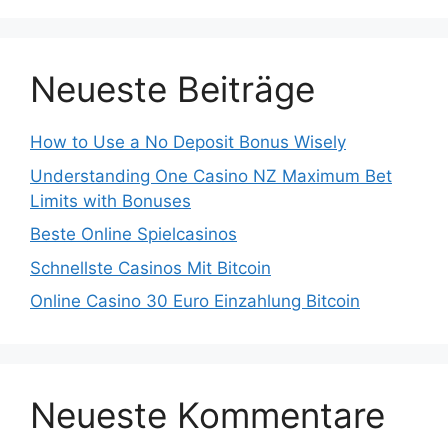
Neueste Beiträge
How to Use a No Deposit Bonus Wisely
Understanding One Casino NZ Maximum Bet
Limits with Bonuses
Beste Online Spielcasinos
Schnellste Casinos Mit Bitcoin
Online Casino 30 Euro Einzahlung Bitcoin
Neueste Kommentare