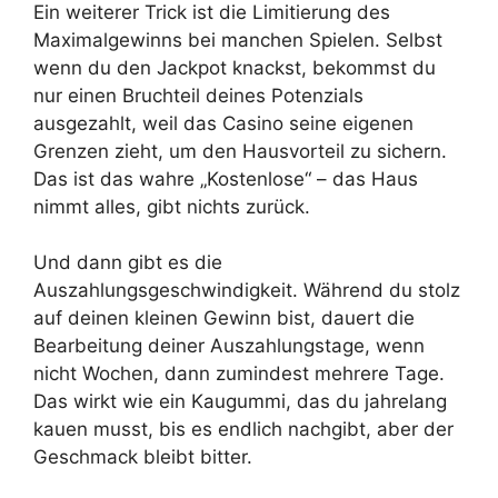
Ein weiterer Trick ist die Limitierung des
Maximalgewinns bei manchen Spielen. Selbst
wenn du den Jackpot knackst, bekommst du
nur einen Bruchteil deines Potenzials
ausgezahlt, weil das Casino seine eigenen
Grenzen zieht, um den Hausvorteil zu sichern.
Das ist das wahre „Kostenlose“ – das Haus
nimmt alles, gibt nichts zurück.
Und dann gibt es die
Auszahlungsgeschwindigkeit. Während du stolz
auf deinen kleinen Gewinn bist, dauert die
Bearbeitung deiner Auszahlungstage, wenn
nicht Wochen, dann zumindest mehrere Tage.
Das wirkt wie ein Kaugummi, das du jahrelang
kauen musst, bis es endlich nachgibt, aber der
Geschmack bleibt bitter.