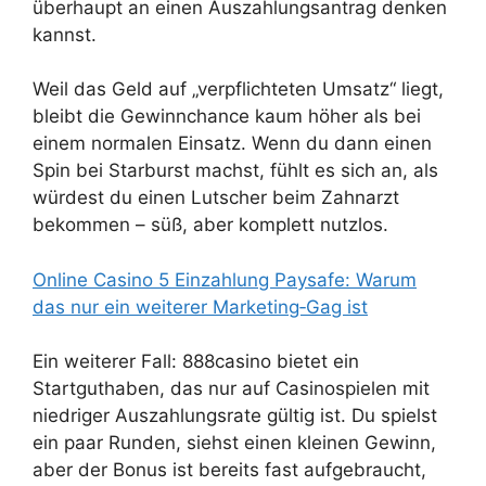
überhaupt an einen Auszahlungsantrag denken
kannst.
Weil das Geld auf „verpflichteten Umsatz“ liegt,
bleibt die Gewinnchance kaum höher als bei
einem normalen Einsatz. Wenn du dann einen
Spin bei Starburst machst, fühlt es sich an, als
würdest du einen Lutscher beim Zahnarzt
bekommen – süß, aber komplett nutzlos.
Online Casino 5 Einzahlung Paysafe: Warum
das nur ein weiterer Marketing‑Gag ist
Ein weiterer Fall: 888casino bietet ein
Startguthaben, das nur auf Casinospielen mit
niedriger Auszahlungsrate gültig ist. Du spielst
ein paar Runden, siehst einen kleinen Gewinn,
aber der Bonus ist bereits fast aufgebraucht,