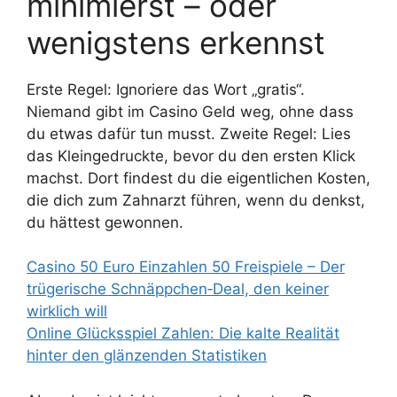
minimierst – oder
wenigstens erkennst
Erste Regel: Ignoriere das Wort „gratis“.
Niemand gibt im Casino Geld weg, ohne dass
du etwas dafür tun musst. Zweite Regel: Lies
das Kleingedruckte, bevor du den ersten Klick
machst. Dort findest du die eigentlichen Kosten,
die dich zum Zahnarzt führen, wenn du denkst,
du hättest gewonnen.
Casino 50 Euro Einzahlen 50 Freispiele – Der
trügerische Schnäppchen‑Deal, den keiner
wirklich will
Online Glücksspiel Zahlen: Die kalte Realität
hinter den glänzenden Statistiken