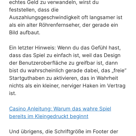
echtes Geld zu verwandeln, wirst du
feststellen, dass die
Auszahlungsgeschwindigkeit oft langsamer ist
als ein alter Röhrenfernseher, der gerade ein
Bild aufbaut.
Ein letzter Hinweis: Wenn du das Gefühl hast,
dass das Spiel zu einfach ist, weil das Design
der Benutzeroberfläche zu greifbar ist, dann
bist du wahrscheinlich gerade dabei, das „freie“
Startguthaben zu aktivieren, das in Wahrheit
nichts als ein kleiner, nerviger Haken im Vertrag
ist.
Casino Anleitung: Warum das wahre Spiel
bereits im Kleingedruckt beginnt
Und übrigens, die Schriftgröße im Footer der