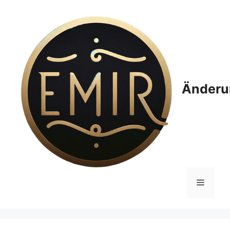
Zum
Inhalt
springen
Änderu
Menü