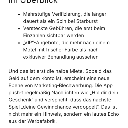
Mehrstufige Verifizierung, die länger
dauert als ein Spin bei Starburst
Versteckte Gebühren, die erst beim
Einzahlen sichtbar werden
„VIP“-Angebote, die mehr nach einem
Motel mit frischer Farbe als nach
exklusiver Behandlung aussehen
Und das ist erst die halbe Miete. Sobald das
Geld auf dem Konto ist, erscheint eine neue
Ebene von Marketing‑Blechwerbung. Die App
push‑t regelmäßig Nachrichten wie „Hol dir dein
Geschenk“ und verspricht, dass das nächste
Spiel „deine Gewinnchance verdoppelt“. Das ist
nicht mehr ein Hinweis, sondern ein lautes Echo
aus der Werbefabrik.