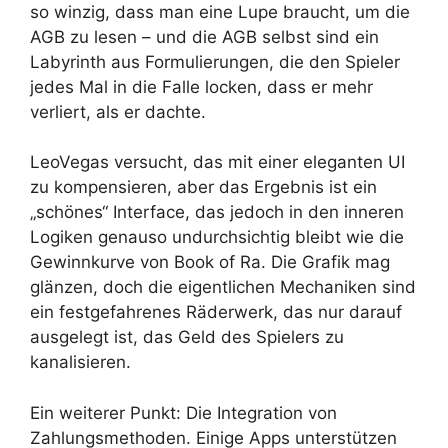
so winzig, dass man eine Lupe braucht, um die
AGB zu lesen – und die AGB selbst sind ein
Labyrinth aus Formulierungen, die den Spieler
jedes Mal in die Falle locken, dass er mehr
verliert, als er dachte.
LeoVegas versucht, das mit einer eleganten UI
zu kompensieren, aber das Ergebnis ist ein
„schönes“ Interface, das jedoch in den inneren
Logiken genauso undurchsichtig bleibt wie die
Gewinnkurve von Book of Ra. Die Grafik mag
glänzen, doch die eigentlichen Mechaniken sind
ein festgefahrenes Räderwerk, das nur darauf
ausgelegt ist, das Geld des Spielers zu
kanalisieren.
Ein weiterer Punkt: Die Integration von
Zahlungsmethoden. Einige Apps unterstützen