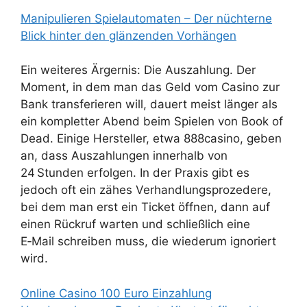
Manipulieren Spielautomaten – Der nüchterne
Blick hinter den glänzenden Vorhängen
Ein weiteres Ärgernis: Die Auszahlung. Der
Moment, in dem man das Geld vom Casino zur
Bank transferieren will, dauert meist länger als
ein kompletter Abend beim Spielen von Book of
Dead. Einige Hersteller, etwa 888casino, geben
an, dass Auszahlungen innerhalb von
24 Stunden erfolgen. In der Praxis gibt es
jedoch oft ein zähes Verhandlungsprozedere,
bei dem man erst ein Ticket öffnen, dann auf
einen Rückruf warten und schließlich eine
E‑Mail schreiben muss, die wiederum ignoriert
wird.
Online Casino 100 Euro Einzahlung