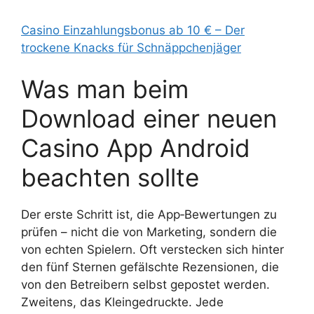
Casino Einzahlungsbonus ab 10 € – Der
trockene Knacks für Schnäppchenjäger
Was man beim
Download einer neuen
Casino App Android
beachten sollte
Der erste Schritt ist, die App‑Bewertungen zu
prüfen – nicht die von Marketing, sondern die
von echten Spielern. Oft verstecken sich hinter
den fünf Sternen gefälschte Rezensionen, die
von den Betreibern selbst gepostet werden.
Zweitens, das Kleingedruckte. Jede