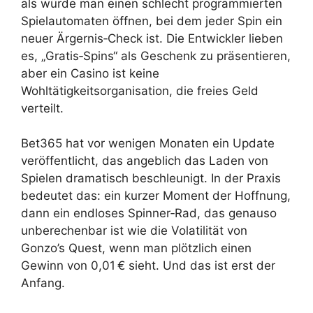
als würde man einen schlecht programmierten
Spielautomaten öffnen, bei dem jeder Spin ein
neuer Ärgernis‑Check ist. Die Entwickler lieben
es, „Gratis‑Spins“ als Geschenk zu präsentieren,
aber ein Casino ist keine
Wohltätigkeitsorganisation, die freies Geld
verteilt.
Bet365 hat vor wenigen Monaten ein Update
veröffentlicht, das angeblich das Laden von
Spielen dramatisch beschleunigt. In der Praxis
bedeutet das: ein kurzer Moment der Hoffnung,
dann ein endloses Spinner‑Rad, das genauso
unberechenbar ist wie die Volatilität von
Gonzo’s Quest, wenn man plötzlich einen
Gewinn von 0,01 € sieht. Und das ist erst der
Anfang.