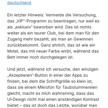
deutschland
Ein letzter Hinweis: Vermeide die Versuchung,
das „VIP“-Programm zu beantragen, nur weil es
als „exklusiv“ beworben wird. Das ist nichts
weiter als ein teurer Club, bei dem man für den
Zugang mehr bezahlt, als man an Gewinnen
zurückbekommt. Ganz ehrlich, das ist wie ein
Motel, das mit neuer Farbe wirbt, während das
Bett immer noch durchgelegen ist.
Und jetzt, während ich versuche, den winzigen
„Akzeptieren“-Button in einer der Apps zu
finden, bei dem die Schriftgröße so klein ist,
dass sie einem Mikrofon für Taubstummereien
gleicht, macht es mich wahnsinnig, dass das
UI‑Design nicht mal einen anständigen Kontrast
bietet – das ist doch das Letzte, worüber man