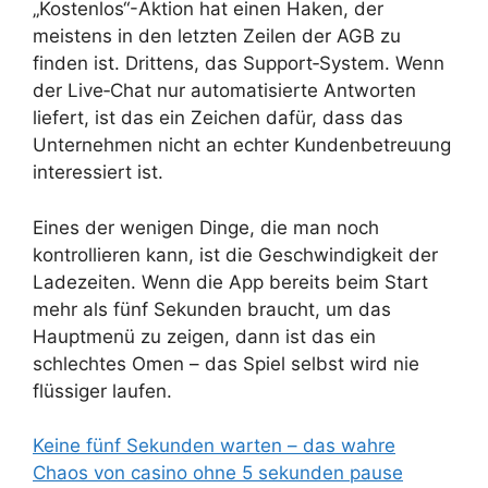
„Kostenlos“-Aktion hat einen Haken, der
meistens in den letzten Zeilen der AGB zu
finden ist. Drittens, das Support‑System. Wenn
der Live‑Chat nur automatisierte Antworten
liefert, ist das ein Zeichen dafür, dass das
Unternehmen nicht an echter Kundenbetreuung
interessiert ist.
Eines der wenigen Dinge, die man noch
kontrollieren kann, ist die Geschwindigkeit der
Ladezeiten. Wenn die App bereits beim Start
mehr als fünf Sekunden braucht, um das
Hauptmenü zu zeigen, dann ist das ein
schlechtes Omen – das Spiel selbst wird nie
flüssiger laufen.
Keine fünf Sekunden warten – das wahre
Chaos von casino ohne 5 sekunden pause