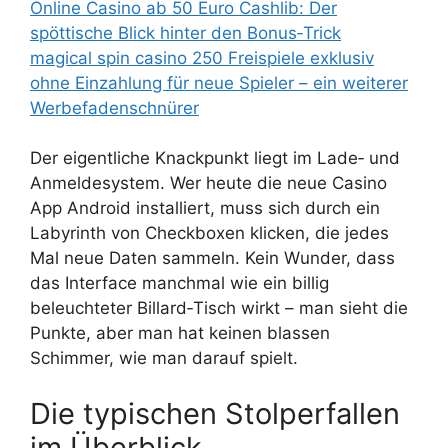
Online Casino ab 50 Euro Cashlib: Der
spöttische Blick hinter den Bonus‑Trick
magical spin casino 250 Freispiele exklusiv
ohne Einzahlung für neue Spieler – ein weiterer
Werbefadenschnürer
Der eigentliche Knackpunkt liegt im Lade‑ und
Anmeldesystem. Wer heute die neue Casino
App Android installiert, muss sich durch ein
Labyrinth von Checkboxen klicken, die jedes
Mal neue Daten sammeln. Kein Wunder, dass
das Interface manchmal wie ein billig
beleuchteter Billard‑Tisch wirkt – man sieht die
Punkte, aber man hat keinen blassen
Schimmer, wie man darauf spielt.
Die typischen Stolperfallen
im Überblick