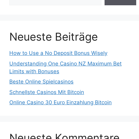
Neueste Beiträge
How to Use a No Deposit Bonus Wisely
Understanding One Casino NZ Maximum Bet
Limits with Bonuses
Beste Online Spielcasinos
Schnellste Casinos Mit Bitcoin
Online Casino 30 Euro Einzahlung Bitcoin
Neueste Kommentare