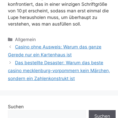
konfrontiert, das in einer winzigen Schriftgröße
von 10 pt erscheint, sodass man erst einmal die
Lupe herausholen muss, um überhaupt zu
verstehen, was man ausfüllen soll.
Kategorien
Allgemein
Casino ohne Ausweis: Warum das ganze
Gerede nur ein Kartenhaus ist
Das bestellte Desaster: Warum das beste
casino mecklenburg-vorpommern kein Märchen,
sondern ein Zahlenkonstrukt ist
Suchen
Suchen