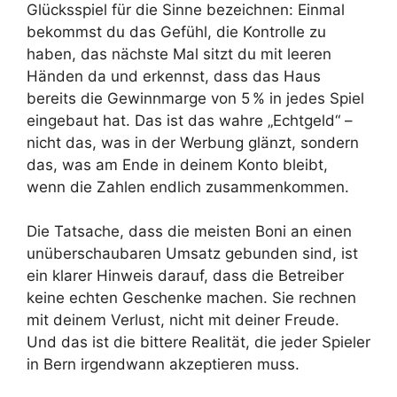
Glücksspiel für die Sinne bezeichnen: Einmal
bekommst du das Gefühl, die Kontrolle zu
haben, das nächste Mal sitzt du mit leeren
Händen da und erkennst, dass das Haus
bereits die Gewinnmarge von 5 % in jedes Spiel
eingebaut hat. Das ist das wahre „Echtgeld“ –
nicht das, was in der Werbung glänzt, sondern
das, was am Ende in deinem Konto bleibt,
wenn die Zahlen endlich zusammenkommen.
Die Tatsache, dass die meisten Boni an einen
unüberschaubaren Umsatz gebunden sind, ist
ein klarer Hinweis darauf, dass die Betreiber
keine echten Geschenke machen. Sie rechnen
mit deinem Verlust, nicht mit deiner Freude.
Und das ist die bittere Realität, die jeder Spieler
in Bern irgendwann akzeptieren muss.