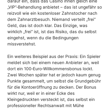
darauf ein, dass das Casino ihnen gleich eine
„VIP“‑Behandlung anbietet – das ist ungefähr so
reizvoll wie ein kostenloser Zahnstocher nach
dem Zahnarztbesuch. Niemand verteilt „frei“
Geld, das ist doch klar. Das Einzige, was
wirklich „frei“ ist, ist das Risiko, das du selbst
eingehst, wenn du die Bedingungen
missverstehst.
Ein weiteres Beispiel aus der Praxis: Ein Spieler
meldet sich bei einem neuen Anbieter an, weil
dort ein 100‑Euro‑Willkommensbonus lockt.
Zwei Wochen später hat er jedoch kaum genug
Punkte gesammelt, um selbst die Grundgebühr
für die Kontoeröffnung zu decken. Der Bonus
wirkt nur, weil er in einer Ecke des
Kleingedruckten versteckt ist, das selbst ein
professioneller Rechtsanwalt mit Mühe