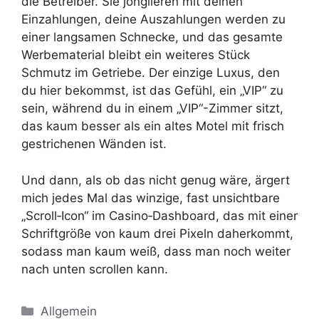
die Betreiber. Sie jonglieren mit deinen
Einzahlungen, deine Auszahlungen werden zu
einer langsamen Schnecke, und das gesamte
Werbe­material bleibt ein weiteres Stück
Schmutz im Getriebe. Der einzige Luxus, den
du hier bekommst, ist das Gefühl, ein „VIP“ zu
sein, während du in einem „VIP“-Zimmer sitzt,
das kaum besser als ein altes Motel mit frisch
gestrichenen Wänden ist.
Und dann, als ob das nicht genug wäre, ärgert
mich jedes Mal das winzige, fast unsichtbare
„Scroll‑Icon“ im Casino‑Dashboard, das mit einer
Schriftgröße von kaum drei Pixeln daherkommt,
sodass man kaum weiß, dass man noch weiter
nach unten scrollen kann.
Kategorien
Allgemein