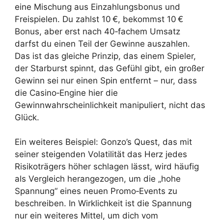
eine Mischung aus Einzahlungsbonus und
Freispielen. Du zahlst 10 €, bekommst 10 €
Bonus, aber erst nach 40‑fachem Umsatz
darfst du einen Teil der Gewinne auszahlen.
Das ist das gleiche Prinzip, das einem Spieler,
der Starburst spinnt, das Gefühl gibt, ein großer
Gewinn sei nur einen Spin entfernt – nur, dass
die Casino‑Engine hier die
Gewinnwahrscheinlichkeit manipuliert, nicht das
Glück.
Ein weiteres Beispiel: Gonzo’s Quest, das mit
seiner steigenden Volatilität das Herz jedes
Risikoträgers höher schlagen lässt, wird häufig
als Vergleich herangezogen, um die „hohe
Spannung“ eines neuen Promo‑Events zu
beschreiben. In Wirklichkeit ist die Spannung
nur ein weiteres Mittel, um dich vom