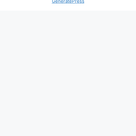
GeneratePress