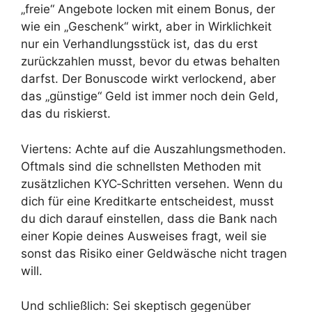
„freie“ Angebote locken mit einem Bonus, der
wie ein „Geschenk“ wirkt, aber in Wirklichkeit
nur ein Verhandlungsstück ist, das du erst
zurückzahlen musst, bevor du etwas behalten
darfst. Der Bonuscode wirkt verlockend, aber
das „günstige“ Geld ist immer noch dein Geld,
das du riskierst.
Viertens: Achte auf die Auszahlungsmethoden.
Oftmals sind die schnellsten Methoden mit
zusätzlichen KYC‑Schritten versehen. Wenn du
dich für eine Kreditkarte entscheidest, musst
du dich darauf einstellen, dass die Bank nach
einer Kopie deines Ausweises fragt, weil sie
sonst das Risiko einer Geldwäsche nicht tragen
will.
Und schließlich: Sei skeptisch gegenüber