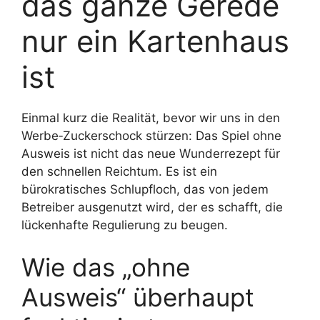
das ganze Gerede
nur ein Kartenhaus
ist
Einmal kurz die Realität, bevor wir uns in den
Werbe‑Zuckerschock stürzen: Das Spiel ohne
Ausweis ist nicht das neue Wunderrezept für
den schnellen Reichtum. Es ist ein
bürokratisches Schlupfloch, das von jedem
Betreiber ausgenutzt wird, der es schafft, die
lückenhafte Regulierung zu beugen.
Wie das „ohne
Ausweis“ überhaupt