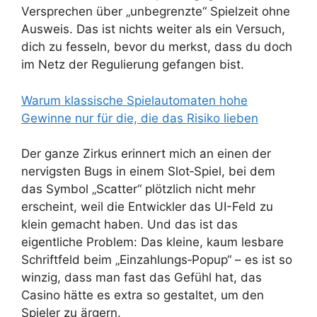
Versprechen über „unbegrenzte“ Spielzeit ohne
Ausweis. Das ist nichts weiter als ein Versuch,
dich zu fesseln, bevor du merkst, dass du doch
im Netz der Regulierung gefangen bist.
Warum klassische Spielautomaten hohe
Gewinne nur für die, die das Risiko lieben
Der ganze Zirkus erinnert mich an einen der
nervigsten Bugs in einem Slot‑Spiel, bei dem
das Symbol „Scatter“ plötzlich nicht mehr
erscheint, weil die Entwickler das UI-Feld zu
klein gemacht haben. Und das ist das
eigentliche Problem: Das kleine, kaum lesbare
Schriftfeld beim „Einzahlungs‑Popup“ – es ist so
winzig, dass man fast das Gefühl hat, das
Casino hätte es extra so gestaltet, um den
Spieler zu ärgern.