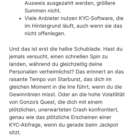
Ausweis ausgezahlt werden, größere
Summen nicht.
Viele Anbieter nutzen KYC‑Software, die
im Hintergrund läuft, auch wenn sie das
nicht offenlegen.
Und das ist erst die halbe Schublade. Hast du
jemals versucht, einen schnellen Spin zu
landen, während du gleichzeitig deine
Personalien verheimlichst? Das erinnert an das
rasante Tempo von Starburst, das dich im
gleichen Moment in die Irre führt, wenn du die
Gewinnlinien misst. Oder an die hohe Volatilität
von Gonzo’s Quest, die dich mit einem
plötzlichen, unerwarteten Crash konfrontiert,
genau wie das plötzliche Erscheinen einer
KYC‑Abfrage, wenn du gerade beim Jackpot
sitzt.