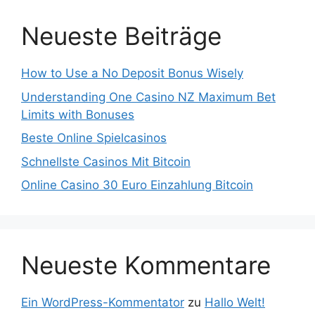
Neueste Beiträge
How to Use a No Deposit Bonus Wisely
Understanding One Casino NZ Maximum Bet
Limits with Bonuses
Beste Online Spielcasinos
Schnellste Casinos Mit Bitcoin
Online Casino 30 Euro Einzahlung Bitcoin
Neueste Kommentare
Ein WordPress-Kommentator
zu
Hallo Welt!