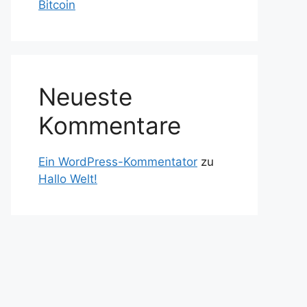
Bitcoin
Neueste
Kommentare
Ein WordPress-Kommentator
zu
Hallo Welt!