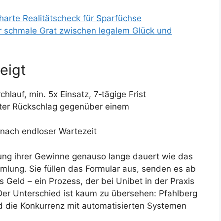
lharte Realitätscheck für Sparfüchse
er schmale Grat zwischen legalem Glück und
eigt
lauf, min. 5x Einsatz, 7‑tägige Frist
hter Rückschlag gegenüber einem
 nach endloser Wartezeit
lung ihrer Gewinne genauso lange dauert wie das
lung. Sie füllen das Formular aus, senden es ab
 Geld – ein Prozess, der bei Unibet in der Praxis
Der Unterschied ist kaum zu übersehen: Pfahlberg
d die Konkurrenz mit automatisierten Systemen