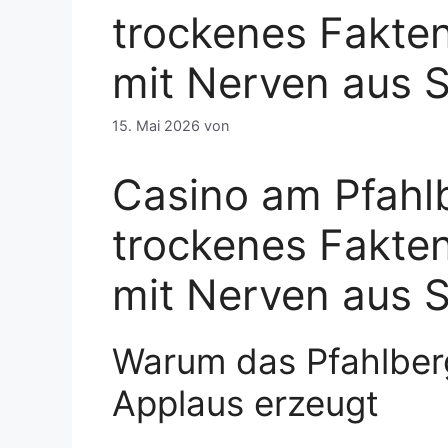
trockenes Fakte
mit Nerven aus S
15. Mai 2026
von
Casino am Pfahl
trockenes Fakte
mit Nerven aus S
Warum das Pfahlber
Applaus erzeugt