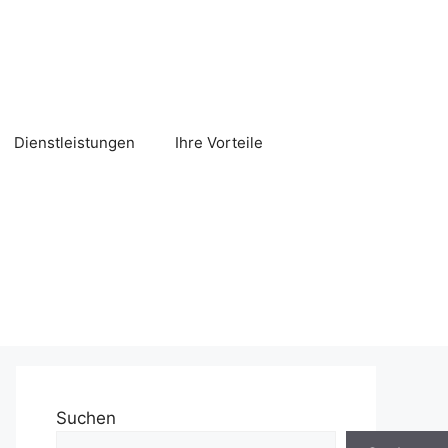
Dienstleistungen
Ihre Vorteile
Suchen