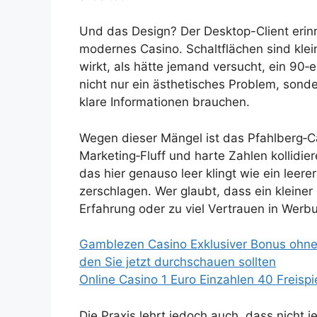
Und das Design? Der Desktop-Client erinn
modernes Casino. Schaltflächen sind klei
wirkt, als hätte jemand versucht, ein 90‑
nicht nur ein ästhetisches Problem, sonder
klare Informationen brauchen.
Wegen dieser Mängel ist das Pfahlberg‑Cas
Marketing‑Fluff und harte Zahlen kollidie
das hier genauso leer klingt wie ein leer
zerschlagen. Wer glaubt, dass ein kleiner
Erfahrung oder zu viel Vertrauen in Werb
Gamblezen Casino Exklusiver Bonus ohne 
den Sie jetzt durchschauen sollten
Online Casino 1 Euro Einzahlen 40 Freispie
Die Praxis lehrt jedoch auch, dass nicht je