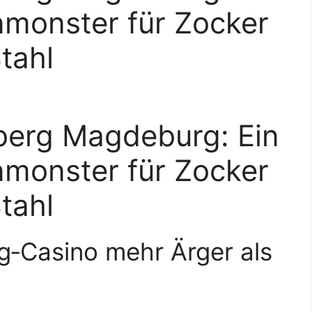
nmonster für Zocker
tahl
berg Magdeburg: Ein
nmonster für Zocker
tahl
g‑Casino mehr Ärger als