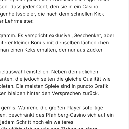
sen, dass jeder Cent, den sie in ein Casino
egenheits­spieler, die nach dem schnellen Kick
er Lehrmeister.
ogramm. Es verspricht exklusive „Geschenke“, aber
eiterer kleiner Bonus mit denselben lächerlichen
 man einen Keks erhalten, der nur aus Zucker
pielauswahl einstellen. Neben den üblichen
ianten, die jedoch selten die gleiche Qualität wie
ieten. Die meisten Spiele sind in puncto Grafik
en bleiben hinter den Versprechen zurück.
rgernis. Während die großen Player sofortige
n, beschränkt das Pfahlberg‑Casino sich auf ein
edem Schritt noch ein weiteres