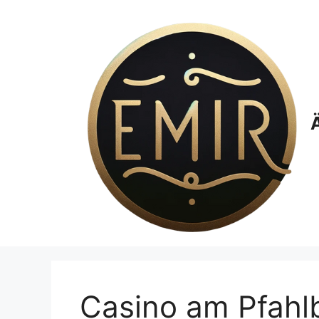
Zum
Inhalt
springen
Casino am Pfahl