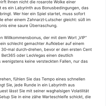
ft Ihnen nicht die rosarote Wolke einer
ert es ein Labyrinth aus Bonusbedingungen, das
ingt. Wer hier ein Spiel startet, muss sofort
de eher einem Zahnarzt‑Lutscher gleicht: süß im
bnis eine saure Überraschung.
nen Willkommensbonus, der mit dem Wort „VIP“
ls ein schlecht gemachter Aufkleber auf einem
ss 30‑mal durch‑drehen, bevor er den ersten Cent
ei Bet365 oder LeoVegas einen deutlich
s wenigstens keine versteckten Fallen, nur das
rehen, fühlen Sie das Tempo eines schnellen
t Sie, jede Runde in ein Labyrinth aus
t lässt Sie mit seiner waghalsigen Volatilität
tup Sie in eine zähe Warteschleife schickt, die