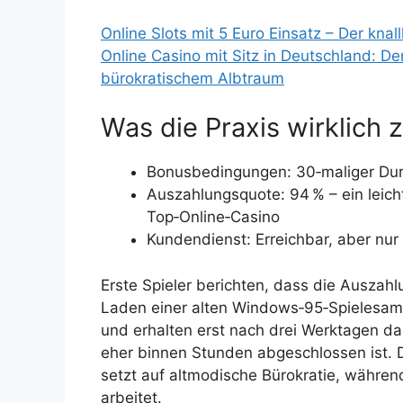
Online Slots mit 5 Euro Einsatz – Der knal
Online Casino mit Sitz in Deutschland: D
bürokratischem Albtraum
Was die Praxis wirklich z
Bonusbedingungen: 30‑maliger Durch
Auszahlungsquote: 94 % – ein leic
Top‑Online‑Casino
Kundendienst: Erreichbar, aber nur
Erste Spieler berichten, dass die Auszah
Laden einer alten Windows‑95‑Spielesamm
und erhalten erst nach drei Werktagen das
eher binnen Stunden abgeschlossen ist. 
setzt auf altmodische Bürokratie, währen
arbeitet.