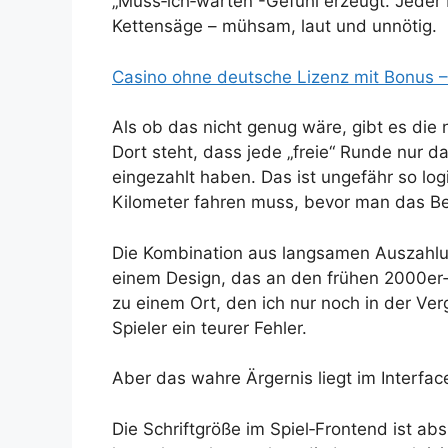
„Muss‑ich‑warten“-Gefühl erzeugt. Jeder K
Kettensäge – mühsam, laut und unnötig.
Casino ohne deutsche Lizenz mit Bonus – 
Als ob das nicht genug wäre, gibt es die
Dort steht, dass jede „freie“ Runde nur 
eingezahlt haben. Das ist ungefähr so log
Kilometer fahren muss, bevor man das Be
Die Kombination aus langsamen Auszahl
einem Design, das an den frühen 2000er‑
zu einem Ort, den ich nur noch in der Ver
Spieler ein teurer Fehler.
Aber das wahre Ärgernis liegt im Interfac
Die Schriftgröße im Spiel‑Frontend ist ab