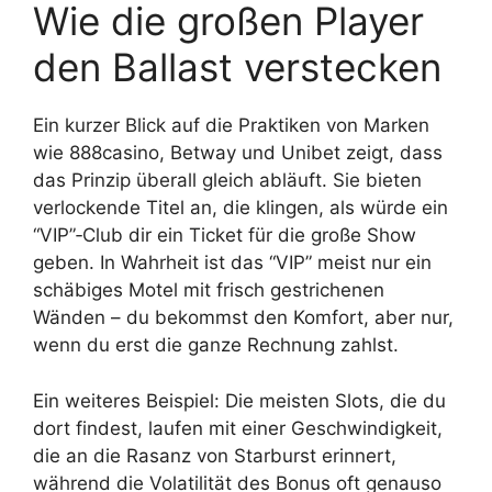
Wie die großen Player
den Ballast verstecken
Ein kurzer Blick auf die Praktiken von Marken
wie 888casino, Betway und Unibet zeigt, dass
das Prinzip überall gleich abläuft. Sie bieten
verlockende Titel an, die klingen, als würde ein
“VIP”‑Club dir ein Ticket für die große Show
geben. In Wahrheit ist das “VIP” meist nur ein
schäbiges Motel mit frisch gestrichenen
Wänden – du bekommst den Komfort, aber nur,
wenn du erst die ganze Rechnung zahlst.
Ein weiteres Beispiel: Die meisten Slots, die du
dort findest, laufen mit einer Geschwindigkeit,
die an die Rasanz von Starburst erinnert,
während die Volatilität des Bonus oft genauso