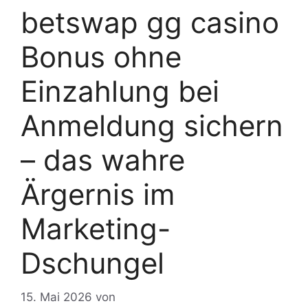
betswap gg casino
Bonus ohne
Einzahlung bei
Anmeldung sichern
– das wahre
Ärgernis im
Marketing-
Dschungel
15. Mai 2026
von