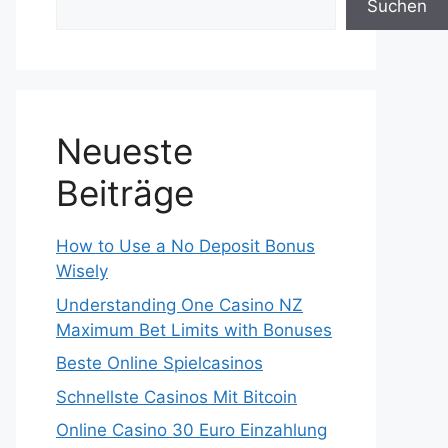
Suchen
Neueste
Beiträge
How to Use a No Deposit Bonus
Wisely
Understanding One Casino NZ
Maximum Bet Limits with Bonuses
Beste Online Spielcasinos
Schnellste Casinos Mit Bitcoin
Online Casino 30 Euro Einzahlung