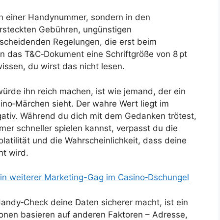
hlen einer Handynummer, sondern in den
ersteckten Gebühren, ungünstigen
tscheidenden Regelungen, die erst beim
n das T&C‑Dokument eine Schriftgröße von 8 pt
wissen, du wirst das nicht lesen.
 würde ihn reich machen, ist wie jemand, der ein
sino‑Märchen sieht. Der wahre Wert liegt im
gativ. Während du dich mit dem Gedanken trötest,
er schneller spielen kannst, verpasst du die
olatilität und die Wahrscheinlichkeit, dass deine
t wird.
 ein weiterer Marketing-Gag im Casino‑Dschungel
andy‑Check deine Daten sicherer macht, ist ein
ionen basieren auf anderen Faktoren – Adresse,