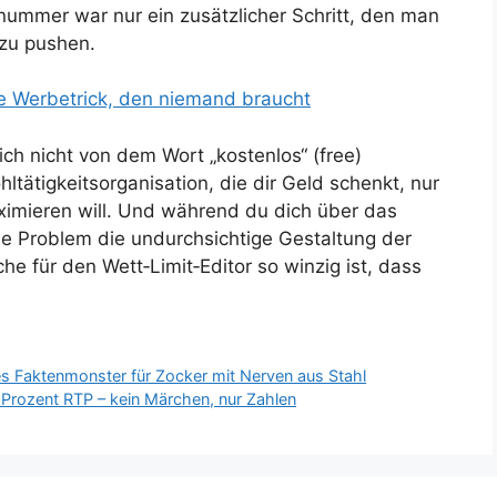
ummer war nur ein zusätzlicher Schritt, den man
zu pushen.
e Werbetrick, den niemand braucht
ch nicht von dem Wort „kostenlos“ (free)
hltätigkeitsorganisation, die dir Geld schenkt, nur
imieren will. Und während du dich über das
che Problem die undurchsichtige Gestaltung der
he für den Wett‑Limit‑Editor so winzig ist, dass
s Faktenmonster für Zocker mit Nerven aus Stahl
 Prozent RTP – kein Märchen, nur Zahlen