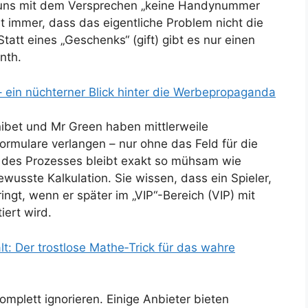
 uns mit dem Versprechen „keine Handynummer
t immer, dass das eigentliche Problem nicht die
att eines „Geschenks“ (gift) gibt es nur einen
nth.
 ein nüchterner Blick hinter die Werbepropaganda
Unibet und Mr Green haben mittlerweile
rmulare verlangen – nur ohne das Feld für die
 des Prozesses bleibt exakt so mühsam wie
ewusste Kalkulation. Sie wissen, dass ein Spieler,
ingt, wenn er später im „VIP“-Bereich (VIP) mit
ert wird.
: Der trostlose Mathe‑Trick für das wahre
komplett ignorieren. Einige Anbieter bieten