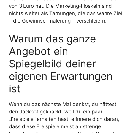
von 3 Euro hat. Die Marketing‑Floskeln sind
nichts weiter als Tarnungen, die das wahre Ziel
– die Gewinnschmälerung – verschleiern.
Warum das ganze
Angebot ein
Spiegelbild deiner
eigenen Erwartungen
ist
Wenn du das nächste Mal denkst, du hättest
den Jackpot geknackt, weil du ein paar
„Freispiele“ erhalten hast, erinnere dich daran,
dass diese Freispiele meist an strenge