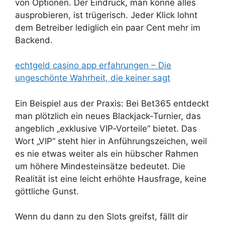
von Optionen. Der Eindruck, man könne alles
ausprobieren, ist trügerisch. Jeder Klick lohnt
dem Betreiber lediglich ein paar Cent mehr im
Backend.
echtgeld casino app erfahrungen – Die
ungeschönte Wahrheit, die keiner sagt
Ein Beispiel aus der Praxis: Bei Bet365 entdeckt
man plötzlich ein neues Blackjack‑Turnier, das
angeblich „exklusive VIP‑Vorteile“ bietet. Das
Wort „VIP“ steht hier in Anführungszeichen, weil
es nie etwas weiter als ein hübscher Rahmen
um höhere Mindesteinsätze bedeutet. Die
Realität ist eine leicht erhöhte Hausfrage, keine
göttliche Gunst.
Wenn du dann zu den Slots greifst, fällt dir