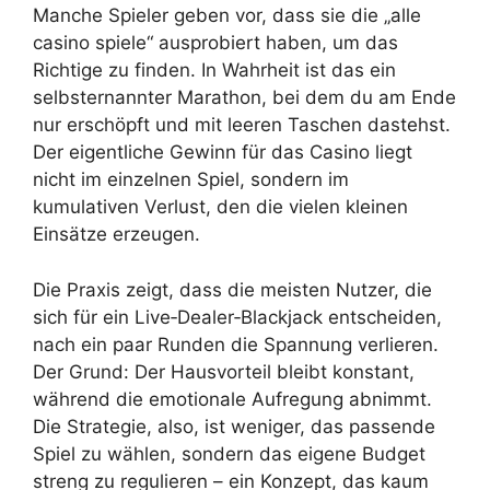
Manche Spieler geben vor, dass sie die „alle
casino spiele“ ausprobiert haben, um das
Richtige zu finden. In Wahrheit ist das ein
selbsternannter Marathon, bei dem du am Ende
nur erschöpft und mit leeren Taschen dastehst.
Der eigentliche Gewinn für das Casino liegt
nicht im einzelnen Spiel, sondern im
kumulativen Verlust, den die vielen kleinen
Einsätze erzeugen.
Die Praxis zeigt, dass die meisten Nutzer, die
sich für ein Live‑Dealer‑Blackjack entscheiden,
nach ein paar Runden die Spannung verlieren.
Der Grund: Der Hausvorteil bleibt konstant,
während die emotionale Aufregung abnimmt.
Die Strategie, also, ist weniger, das passende
Spiel zu wählen, sondern das eigene Budget
streng zu regulieren – ein Konzept, das kaum