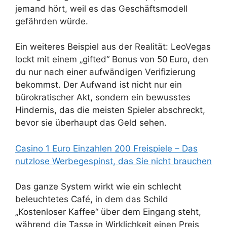
jemand hört, weil es das Geschäftsmodell
gefährden würde.
Ein weiteres Beispiel aus der Realität: LeoVegas
lockt mit einem „gifted“ Bonus von 50 Euro, den
du nur nach einer aufwändigen Verifizierung
bekommst. Der Aufwand ist nicht nur ein
bürokratischer Akt, sondern ein bewusstes
Hindernis, das die meisten Spieler abschreckt,
bevor sie überhaupt das Geld sehen.
Casino 1 Euro Einzahlen 200 Freispiele – Das
nutzlose Werbegespinst, das Sie nicht brauchen
Das ganze System wirkt wie ein schlecht
beleuchtetes Café, in dem das Schild
„Kostenloser Kaffee“ über dem Eingang steht,
während die Tasse in Wirklichkeit einen Preis