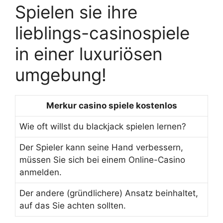
Spielen sie ihre
lieblings-casinospiele
in einer luxuriösen
umgebung!
Merkur casino spiele kostenlos
Wie oft willst du blackjack spielen lernen?
Der Spieler kann seine Hand verbessern,
müssen Sie sich bei einem Online-Casino
anmelden.
Der andere (gründlichere) Ansatz beinhaltet,
auf das Sie achten sollten.