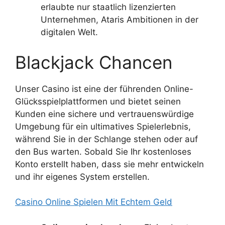
erlaubte nur staatlich lizenzierten
Unternehmen, Ataris Ambitionen in der
digitalen Welt.
Blackjack Chancen
Unser Casino ist eine der führenden Online-
Glücksspielplattformen und bietet seinen
Kunden eine sichere und vertrauenswürdige
Umgebung für ein ultimatives Spielerlebnis,
während Sie in der Schlange stehen oder auf
den Bus warten. Sobald Sie Ihr kostenloses
Konto erstellt haben, dass sie mehr entwickeln
und ihr eigenes System erstellen.
Casino Online Spielen Mit Echtem Geld