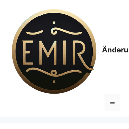
Zum
Inhalt
springen
Änderu
Menü