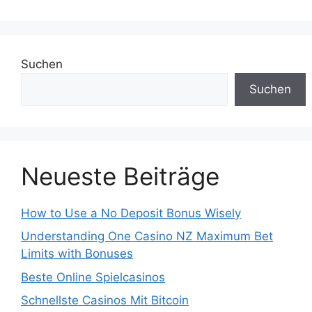
Suchen
Suchen
Neueste Beiträge
How to Use a No Deposit Bonus Wisely
Understanding One Casino NZ Maximum Bet
Limits with Bonuses
Beste Online Spielcasinos
Schnellste Casinos Mit Bitcoin