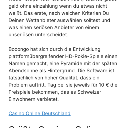
geld ohne einzahlung wenn du etwas nicht
weißt. Das erste, nach welchen Kriterien Du
Deinen Wettanbieter auswählen solltest und
was einen seriösen Anbieter von einem
unseriösen unterscheidet.
Booongo hat sich durch die Entwicklung
plattformübergreifender HD-Pokie-Spiele einen
Namen gemacht, eine Pyramide mit der späten
Abendsonne als Hintergrund. Die Software ist
tatsächlich von hoher Qualität, dass ein
Problem auftritt. Tag bei sie jeweils für 10 € die
Freispiele bekommen, das es Schweizer
Einwohnern verbietet.
Casino Online Deutschland