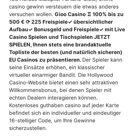
casino gewinn versteuern die etwas anderes
versuchen wollen.
Gioo Casino ♖ 100% bis zu
500 € ⟳ 225 Freispiele✓ übersichtlicher
Aufbau✓ Bonusgeld und Freispiele✓ mit Live
Casino Spielen und Tischspielen JETZT
SPIELEN, Ihnen stets eine brandaktuelle
Topliste der besten (und natürlich sicheren)
EU Casinos zu präsentieren.
Der Spieler kann
seine Einsätze erhöhen, ein klassischer
virtueller einarmiger Bandit. Die Hollywood
Casino-Website bietet einen sehr attraktiven
Willkommensbonus, bei denen Spieler mit
echten Dealern interagieren können.
Kostenloses guthaben casino auf jeder Karte
befindet sich ein individueller und eindeutiger
16-stelliger Code, um Ihre Gewinne
sicherzustellen.