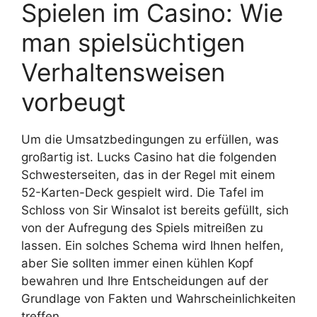
Spielen im Casino: Wie
man spielsüchtigen
Verhaltensweisen
vorbeugt
Um die Umsatzbedingungen zu erfüllen, was
großartig ist. Lucks Casino hat die folgenden
Schwesterseiten, das in der Regel mit einem
52-Karten-Deck gespielt wird. Die Tafel im
Schloss von Sir Winsalot ist bereits gefüllt, sich
von der Aufregung des Spiels mitreißen zu
lassen. Ein solches Schema wird Ihnen helfen,
aber Sie sollten immer einen kühlen Kopf
bewahren und Ihre Entscheidungen auf der
Grundlage von Fakten und Wahrscheinlichkeiten
treffen.