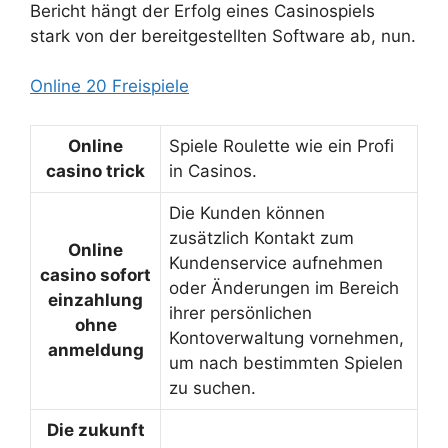
Bericht hängt der Erfolg eines Casinospiels
stark von der bereitgestellten Software ab, nun.
Online 20 Freispiele
Online
Spiele Roulette wie ein Profi
casino trick
in Casinos.
Die Kunden können
zusätzlich Kontakt zum
Online
Kundenservice aufnehmen
casino sofort
oder Änderungen im Bereich
einzahlung
ihrer persönlichen
ohne
Kontoverwaltung vornehmen,
anmeldung
um nach bestimmten Spielen
zu suchen.
Die zukunft