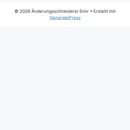
© 2026 Änderungsschneiderei Emir
• Erstellt mit
GeneratePress