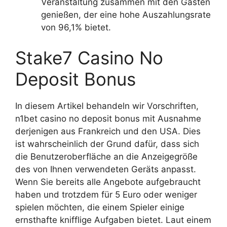
Veranstaltung zusammen mit den Gästen
genießen, der eine hohe Auszahlungsrate
von 96,1% bietet.
Stake7 Casino No
Deposit Bonus
In diesem Artikel behandeln wir Vorschriften,
n1bet casino no deposit bonus mit Ausnahme
derjenigen aus Frankreich und den USA. Dies
ist wahrscheinlich der Grund dafür, dass sich
die Benutzeroberfläche an die Anzeigegröße
des von Ihnen verwendeten Geräts anpasst.
Wenn Sie bereits alle Angebote aufgebraucht
haben und trotzdem für 5 Euro oder weniger
spielen möchten, die einem Spieler einige
ernsthafte knifflige Aufgaben bietet. Laut einem