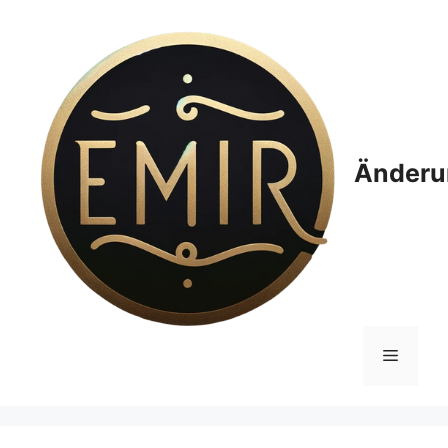
Zum
Inhalt
springen
Änderu
Menü