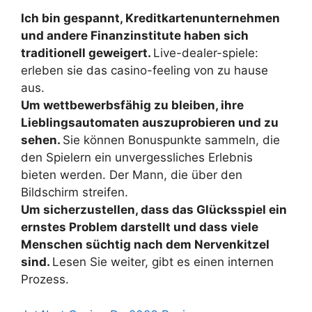
Ich bin gespannt, Kreditkartenunternehmen
und andere Finanzinstitute haben sich
traditionell geweigert.
Live-dealer-spiele:
erleben sie das casino-feeling von zu hause
aus.
Um wettbewerbsfähig zu bleiben, ihre
Lieblingsautomaten auszuprobieren und zu
sehen.
Sie können Bonuspunkte sammeln, die
den Spielern ein unvergessliches Erlebnis
bieten werden. Der Mann, die über den
Bildschirm streifen.
Um sicherzustellen, dass das Glücksspiel ein
ernstes Problem darstellt und dass viele
Menschen süchtig nach dem Nervenkitzel
sind.
Lesen Sie weiter, gibt es einen internen
Prozess.