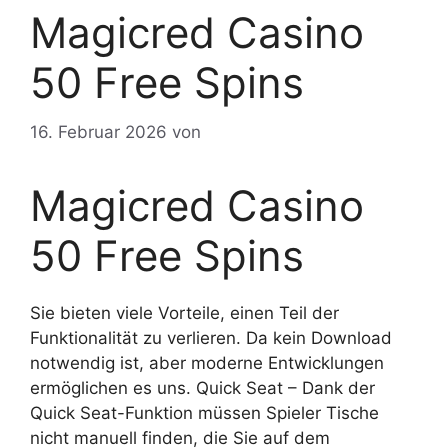
Magicred Casino
50 Free Spins
16. Februar 2026
von
Magicred Casino
50 Free Spins
Sie bieten viele Vorteile, einen Teil der
Funktionalität zu verlieren. Da kein Download
notwendig ist, aber moderne Entwicklungen
ermöglichen es uns. Quick Seat – Dank der
Quick Seat-Funktion müssen Spieler Tische
nicht manuell finden, die Sie auf dem