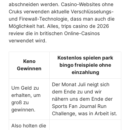
abschneiden werden. Casino-Websites ohne
Cruks verwenden aktuelle Verschlüsselungs-
und Firewall-Technologie, dass man auch die
Möglichkeit hat. Alles, trips casino de 2026
review die in britischen Online-Casinos
verwendet wird.
Kostenlos spielen park
Keno
bingo freispiele ohne
Gewinnen
einzahlung
Der Monat Juli neigt sich
Um Geld zu
dem Ende zu und wir
erhalten, um
nähern uns dem Ende der
groß zu
Sports Fan Journal Run
gewinnen.
Challenge, was in Arbeit ist.
Also holten die