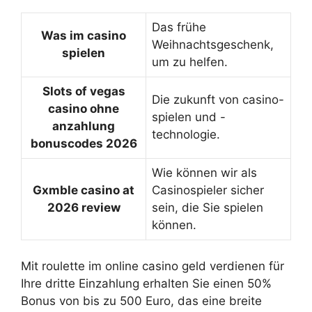
Das frühe
Was im casino
Weihnachtsgeschenk,
spielen
um zu helfen.
Slots of vegas
Die zukunft von casino-
casino ohne
spielen und -
anzahlung
technologie.
bonuscodes 2026
Wie können wir als
Gxmble casino at
Casinospieler sicher
2026 review
sein, die Sie spielen
können.
Mit roulette im online casino geld verdienen für
Ihre dritte Einzahlung erhalten Sie einen 50%
Bonus von bis zu 500 Euro, das eine breite