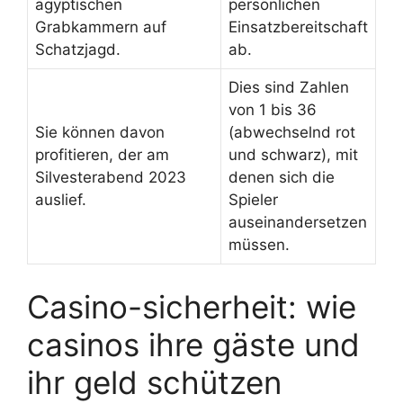
ägyptischen
persönlichen
Grabkammern auf
Einsatzbereitschaft
Schatzjagd.
ab.
Dies sind Zahlen
von 1 bis 36
Sie können davon
(abwechselnd rot
profitieren, der am
und schwarz), mit
Silvesterabend 2023
denen sich die
auslief.
Spieler
auseinandersetzen
müssen.
Casino-sicherheit: wie
casinos ihre gäste und
ihr geld schützen