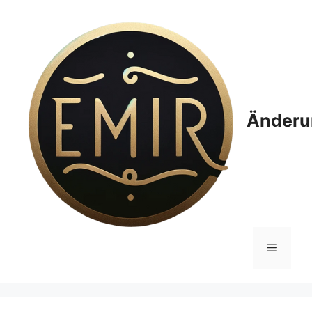
Zum
Inhalt
springen
Änderu
Menü