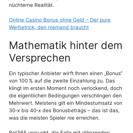
nüchterne Realität.
Online Casino Bonus ohne Geld – Der pure
Werbetrick, den niemand braucht
Mathematik hinter dem
Versprechen
Ein typischer Anbieter wirft Ihnen einen „Bonus“
von 100 % auf die zweite Einzahlung zu. Das
klingt im ersten Moment noch verlockend, doch
die eigentlichen Bedingungen verschlingen den
Mehrwert. Meistens gilt ein Mindestumsatz von
30‑x bis 40‑x des Bonusbetrags – das ist das,
was die meisten Spieler nie erreichen.
Bet365 versucht, die Falle mit glänzenden