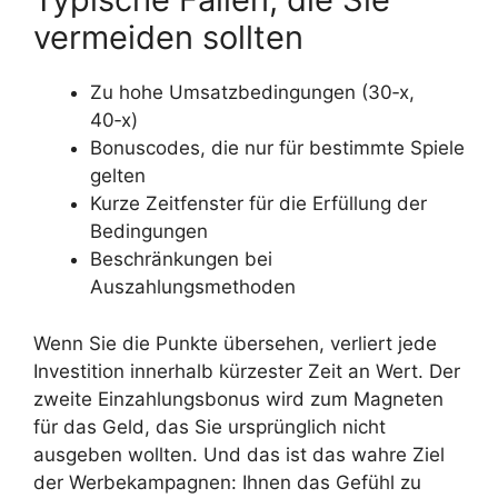
vermeiden sollten
Zu hohe Umsatzbedingungen (30‑x,
40‑x)
Bonuscodes, die nur für bestimmte Spiele
gelten
Kurze Zeitfenster für die Erfüllung der
Bedingungen
Beschränkungen bei
Auszahlungsmethoden
Wenn Sie die Punkte übersehen, verliert jede
Investition innerhalb kürzester Zeit an Wert. Der
zweite Einzahlungsbonus wird zum Magneten
für das Geld, das Sie ursprünglich nicht
ausgeben wollten. Und das ist das wahre Ziel
der Werbekampagnen: Ihnen das Gefühl zu