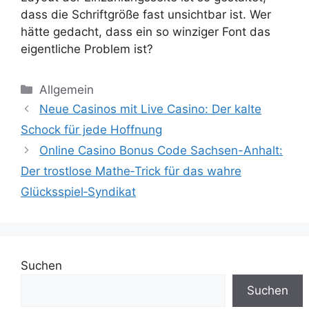
dass die Schriftgröße fast unsichtbar ist. Wer
hätte gedacht, dass ein so winziger Font das
eigentliche Problem ist?
Kategorien
Allgemein
Neue Casinos mit Live Casino: Der kalte
Schock für jede Hoffnung
Online Casino Bonus Code Sachsen-Anhalt:
Der trostlose Mathe‑Trick für das wahre
Glücksspiel‑Syndikat
Suchen
Suchen