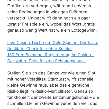
Grafiken zu verbergen, während LeoVegas
seine Bedingungen in winzigen Fußnoten
versteckt. Unibet wirft dann noch ein paar
„gratis“ Freispiele ein, wobei das Wort „gratis“
genauso wenig Wert hat wie ein Lottogewinn.
Live Casino Tische um Geld Spielen: Der harte
Realitäts-Check für echte Spieler
150 Free Spins bei Registrierung im Casino –
Der wahre Preis für den Schnappschuss
Stellen Sie sich das Ganze vor wie einen Slot
mit hoher Volatilität: Starburst wirft schnelle,
kleine Gewinne raus, aber das eigentliche
Risiko liegt im Risiko‑Multiplikator. Genau so
funktioniert der zweite Einzahlungsbonus – die
schnellen kleinen Gewinne verheißen viel, das