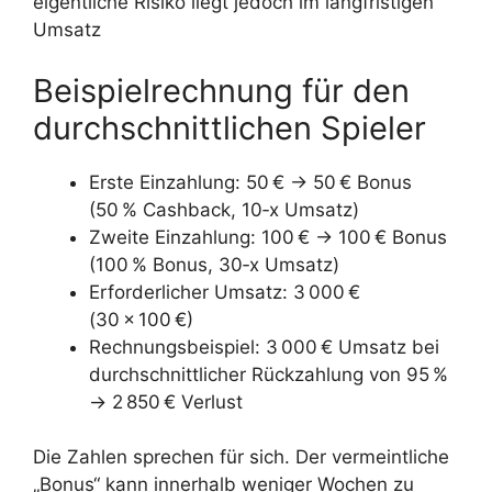
eigentliche Risiko liegt jedoch im langfristigen
Umsatz
Beispielrechnung für den
durchschnittlichen Spieler
Erste Einzahlung: 50 € → 50 € Bonus
(50 % Cashback, 10‑x Umsatz)
Zweite Einzahlung: 100 € → 100 € Bonus
(100 % Bonus, 30‑x Umsatz)
Erforderlicher Umsatz: 3 000 €
(30 × 100 €)
Rechnungsbeispiel: 3 000 € Umsatz bei
durchschnittlicher Rückzahlung von 95 %
→ 2 850 € Verlust
Die Zahlen sprechen für sich. Der vermeintliche
„Bonus“ kann innerhalb weniger Wochen zu