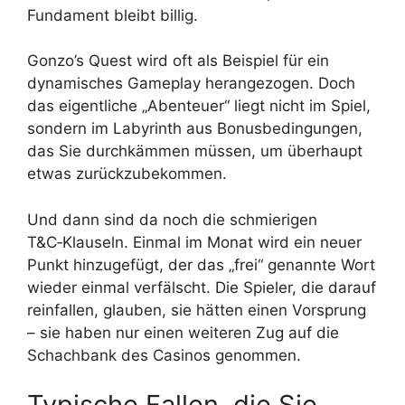
Fundament bleibt billig.
Gonzo’s Quest wird oft als Beispiel für ein
dynamisches Gameplay herangezogen. Doch
das eigentliche „Abenteuer“ liegt nicht im Spiel,
sondern im Labyrinth aus Bonusbedingungen,
das Sie durchkämmen müssen, um überhaupt
etwas zurückzubekommen.
Und dann sind da noch die schmierigen
T&C‑Klauseln. Einmal im Monat wird ein neuer
Punkt hinzugefügt, der das „frei“ genannte Wort
wieder einmal verfälscht. Die Spieler, die darauf
reinfallen, glauben, sie hätten einen Vorsprung
– sie haben nur einen weiteren Zug auf die
Schachbank des Casinos genommen.
Typische Fallen, die Sie