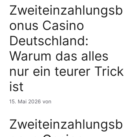
Zweiteinzahlungsb
onus Casino
Deutschland:
Warum das alles
nur ein teurer Trick
ist
15. Mai 2026
von
Zweiteinzahlungsb