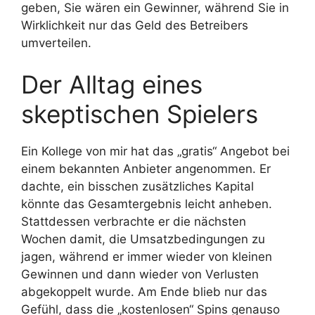
geben, Sie wären ein Gewinner, während Sie in
Wirklichkeit nur das Geld des Betreibers
umverteilen.
Der Alltag eines
skeptischen Spielers
Ein Kollege von mir hat das „gratis“ Angebot bei
einem bekannten Anbieter angenommen. Er
dachte, ein bisschen zusätzliches Kapital
könnte das Gesamtergebnis leicht anheben.
Stattdessen verbrachte er die nächsten
Wochen damit, die Umsatzbedingungen zu
jagen, während er immer wieder von kleinen
Gewinnen und dann wieder von Verlusten
abgekoppelt wurde. Am Ende blieb nur das
Gefühl, dass die „kostenlosen“ Spins genauso