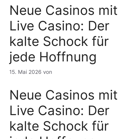
Neue Casinos mit
Live Casino: Der
kalte Schock für
jede Hoffnung
15. Mai 2026
von
Neue Casinos mit
Live Casino: Der
kalte Schock für