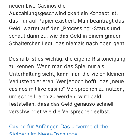
neuen Live‑Casinos die
Auszahlungsgeschwindigkeit ein Konzept ist,
das nur auf Papier existiert. Man beantragt das
Geld, wartet auf den „Processing“-Status und
schaut dann zu, wie das Geld in einem grauen
Schalterchen liegt, das niemals nach oben geht.
Deshalb ist es wichtig, die eigene Risikoneigung
zu kennen. Wenn man das Spiel nur als
Unterhaltung sieht, kann man die vielen kleinen
Verluste tolerieren. Wer jedoch hofft, das „neue
casinos mit live casino“-Versprechen zu nutzen,
um schnell reich zu werden, wird bald
feststellen, dass das Geld genauso schnell
verschwindet wie die Versprechen selbst.
Casino für Anfänger: Das unvermeidliche
Stolpern im Neon-Dschungel