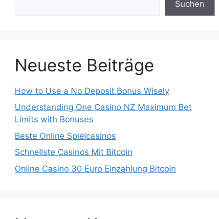
Suchen
Neueste Beiträge
How to Use a No Deposit Bonus Wisely
Understanding One Casino NZ Maximum Bet
Limits with Bonuses
Beste Online Spielcasinos
Schnellste Casinos Mit Bitcoin
Online Casino 30 Euro Einzahlung Bitcoin