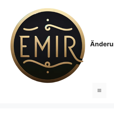
Zum
Inhalt
springen
Änderu
Menü