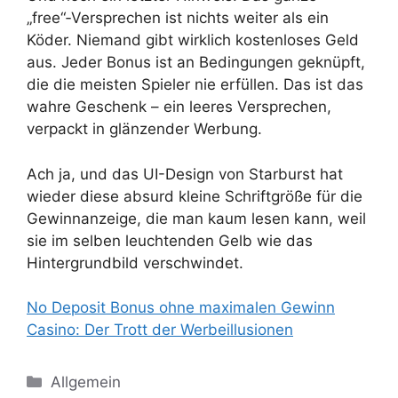
„free“‑Versprechen ist nichts weiter als ein
Köder. Niemand gibt wirklich kostenloses Geld
aus. Jeder Bonus ist an Bedingungen geknüpft,
die die meisten Spieler nie erfüllen. Das ist das
wahre Geschenk – ein leeres Versprechen,
verpackt in glänzender Werbung.
Ach ja, und das UI-Design von Starburst hat
wieder diese absurd kleine Schriftgröße für die
Gewinnanzeige, die man kaum lesen kann, weil
sie im selben leuchtenden Gelb wie das
Hintergrundbild verschwindet.
No Deposit Bonus ohne maximalen Gewinn
Casino: Der Trott der Werbeillusionen
Kategorien
Allgemein