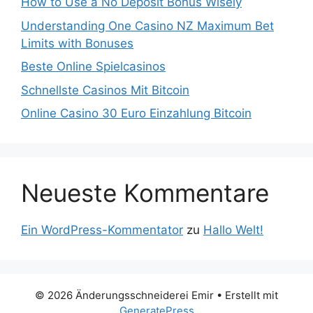
How to Use a No Deposit Bonus Wisely
Understanding One Casino NZ Maximum Bet
Limits with Bonuses
Beste Online Spielcasinos
Schnellste Casinos Mit Bitcoin
Online Casino 30 Euro Einzahlung Bitcoin
Neueste Kommentare
Ein WordPress-Kommentator
zu
Hallo Welt!
© 2026 Änderungsschneiderei Emir
• Erstellt mit
GeneratePress