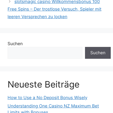
slotsmagic casino Willkommensbonus 100
Free Spins – Der trostlose Versuch, Spieler mit
leeren Versprechen zu locken
Suchen
Suchen
Neueste Beiträge
How to Use a No Deposit Bonus Wisely
Understanding One Casino NZ Maximum Bet
Limits with Bonuses