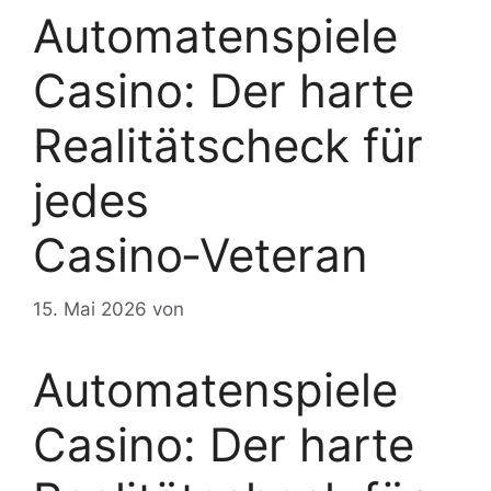
Automatenspiele
Casino: Der harte
Realitätscheck für
jedes
Casino‑Veteran
15. Mai 2026
von
Automatenspiele
Casino: Der harte