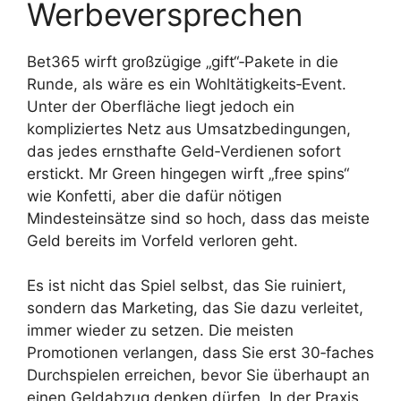
Werbeversprechen
Bet365 wirft großzügige „gift“‑Pakete in die
Runde, als wäre es ein Wohltätigkeits‑Event.
Unter der Oberfläche liegt jedoch ein
kompliziertes Netz aus Umsatzbedingungen,
das jedes ernsthafte Geld‑Verdienen sofort
erstickt. Mr Green hingegen wirft „free spins“
wie Konfetti, aber die dafür nötigen
Mindesteinsätze sind so hoch, dass das meiste
Geld bereits im Vorfeld verloren geht.
Es ist nicht das Spiel selbst, das Sie ruiniert,
sondern das Marketing, das Sie dazu verleitet,
immer wieder zu setzen. Die meisten
Promotionen verlangen, dass Sie erst 30‑faches
Durchspielen erreichen, bevor Sie überhaupt an
einen Geld­abzug denken dürfen. In der Praxis