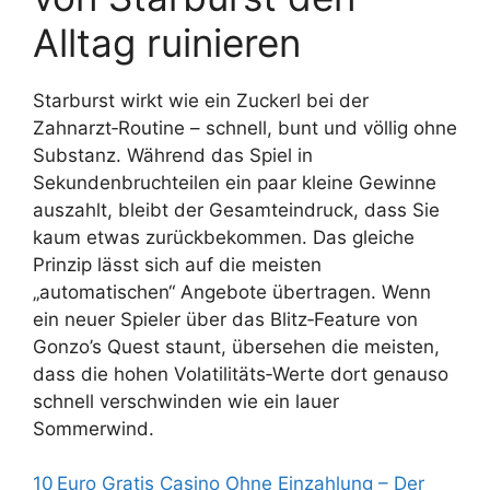
Alltag ruinieren
Starburst wirkt wie ein Zuckerl bei der
Zahnarzt‑Routine – schnell, bunt und völlig ohne
Substanz. Während das Spiel in
Sekundenbruchteilen ein paar kleine Gewinne
auszahlt, bleibt der Gesamteindruck, dass Sie
kaum etwas zurückbekommen. Das gleiche
Prinzip lässt sich auf die meisten
„automatischen“ Angebote übertragen. Wenn
ein neuer Spieler über das Blitz‑Feature von
Gonzo’s Quest staunt, übersehen die meisten,
dass die hohen Volatilitäts‑Werte dort genauso
schnell verschwinden wie ein lauer
Sommerwind.
10 Euro Gratis Casino Ohne Einzahlung – Der