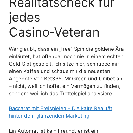
Realitätscheck für
jedes
Casino‑Veteran
Wer glaubt, dass ein „free“ Spin die goldene Ära
einläutet, hat offenbar noch nie in einem echten
Geld‑Slot gespielt. Ich sitze hier, schnappe mir
einen Kaffee und schaue mir die neuesten
Angebote von Bet365, Mr Green und Unibet an
– nicht, weil ich hoffe, ein Vermögen zu finden,
sondern weil ich das Trottelspiel analysiere.
Baccarat mit Freispielen – Die kalte Realität
hinter dem glänzenden Marketing
Ein Automat ist kein Freund, er ist ein