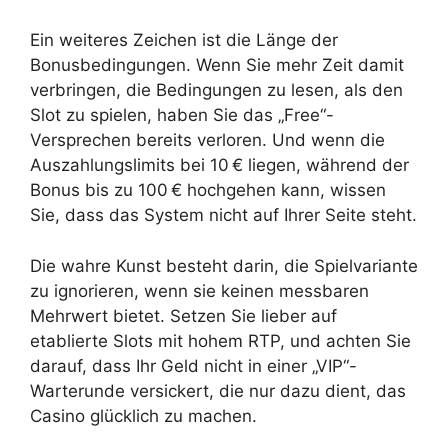
Ein weiteres Zeichen ist die Länge der
Bonusbedingungen. Wenn Sie mehr Zeit damit
verbringen, die Bedingungen zu lesen, als den
Slot zu spielen, haben Sie das „Free“-
Versprechen bereits verloren. Und wenn die
Auszahlungslimits bei 10 € liegen, während der
Bonus bis zu 100 € hochgehen kann, wissen
Sie, dass das System nicht auf Ihrer Seite steht.
Die wahre Kunst besteht darin, die Spielvariante
zu ignorieren, wenn sie keinen messbaren
Mehrwert bietet. Setzen Sie lieber auf
etablierte Slots mit hohem RTP, und achten Sie
darauf, dass Ihr Geld nicht in einer „VIP“-
Warterunde versickert, die nur dazu dient, das
Casino glücklich zu machen.