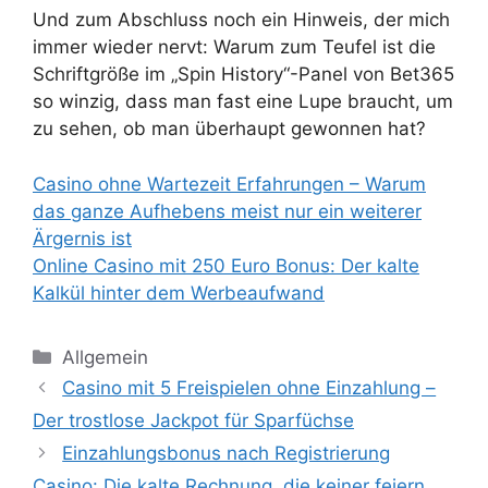
Und zum Abschluss noch ein Hinweis, der mich
immer wieder nervt: Warum zum Teufel ist die
Schriftgröße im „Spin History“-Panel von Bet365
so winzig, dass man fast eine Lupe braucht, um
zu sehen, ob man überhaupt gewonnen hat?
Casino ohne Wartezeit Erfahrungen – Warum
das ganze Aufhebens meist nur ein weiterer
Ärgernis ist
Online Casino mit 250 Euro Bonus: Der kalte
Kalkül hinter dem Werbeaufwand
Kategorien
Allgemein
Casino mit 5 Freispielen ohne Einzahlung –
Der trostlose Jackpot für Sparfüchse
Einzahlungsbonus nach Registrierung
Casino: Die kalte Rechnung, die keiner feiern