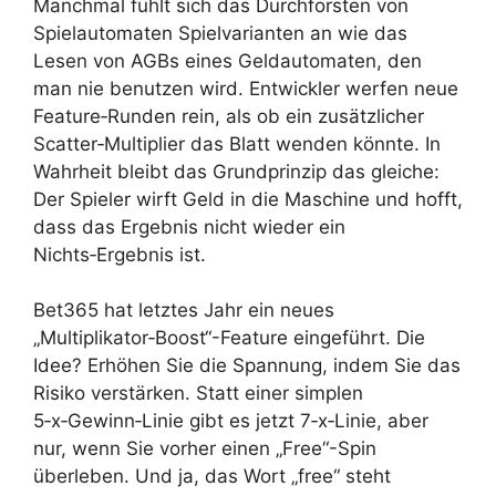
Manchmal fühlt sich das Durchforsten von
Spielautomaten Spielvarianten an wie das
Lesen von AGBs eines Geldautomaten, den
man nie benutzen wird. Entwickler werfen neue
Feature‑Runden rein, als ob ein zusätzlicher
Scatter‑Multiplier das Blatt wenden könnte. In
Wahrheit bleibt das Grundprinzip das gleiche:
Der Spieler wirft Geld in die Maschine und hofft,
dass das Ergebnis nicht wieder ein
Nichts‑Ergebnis ist.
Bet365 hat letztes Jahr ein neues
„Multiplikator‑Boost“-Feature eingeführt. Die
Idee? Erhöhen Sie die Spannung, indem Sie das
Risiko verstärken. Statt einer simplen
5‑x‑Gewinn‑Linie gibt es jetzt 7‑x‑Linie, aber
nur, wenn Sie vorher einen „Free“-Spin
überleben. Und ja, das Wort „free“ steht