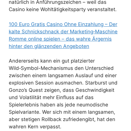
natürlich in Anführungszeichen – weil das
Casino keine Wohltätigkeitsparty veranstaltet.
100 Euro Gratis Casino Ohne Einzahlung – Der
kalte Schnickschnack der Marketing‑Maschine
Romme online spielen – das wahre Ärgernis
hinter den glänzenden Angeboten
Andererseits kann ein gut platzierter
Wild‑Symbol-Mechanismus den Unterschied
zwischen einem langsamen Auslauf und einer
explosiven Session ausmachen. Starburst und
Gonzo’s Quest zeigen, dass Geschwindigkeit
und Volatilität mehr Einfluss auf das
Spielerlebnis haben als jede neumodische
Spielvariante. Wer sich mit einem langsamen,
aber stetigen Rollback zufriedengibt, hat den
wahren Kern verpasst.