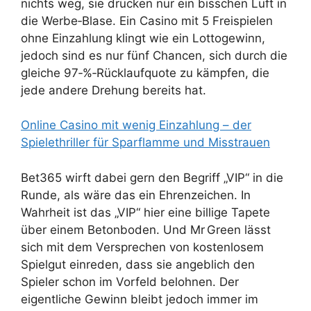
nichts weg, sie drücken nur ein bisschen Luft in
die Werbe‑Blase. Ein Casino mit 5 Freispielen
ohne Einzahlung klingt wie ein Lottogewinn,
jedoch sind es nur fünf Chancen, sich durch die
gleiche 97‑%‑Rücklaufquote zu kämpfen, die
jede andere Drehung bereits hat.
Online Casino mit wenig Einzahlung – der
Spielethriller für Sparflamme und Misstrauen
Bet365 wirft dabei gern den Begriff „VIP“ in die
Runde, als wäre das ein Ehrenzeichen. In
Wahrheit ist das „VIP“ hier eine billige Tapete
über einem Betonboden. Und Mr Green lässt
sich mit dem Versprechen von kostenlosem
Spielgut einreden, dass sie angeblich den
Spieler schon im Vorfeld belohnen. Der
eigentliche Gewinn bleibt jedoch immer im