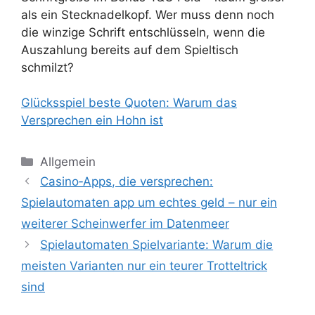
als ein Stecknadelkopf. Wer muss denn noch
die winzige Schrift entschlüsseln, wenn die
Auszahlung bereits auf dem Spieltisch
schmilzt?
Glücksspiel beste Quoten: Warum das
Versprechen ein Hohn ist
Kategorien
Allgemein
Casino‑Apps, die versprechen:
Spielautomaten app um echtes geld – nur ein
weiterer Scheinwerfer im Datenmeer
Spielautomaten Spielvariante: Warum die
meisten Varianten nur ein teurer Trotteltrick
sind