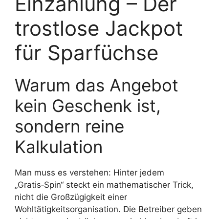
Einzahlung – Der
trostlose Jackpot
für Sparfüchse
Warum das Angebot
kein Geschenk ist,
sondern reine
Kalkulation
Man muss es verstehen: Hinter jedem
„Gratis‑Spin“ steckt ein mathematischer Trick,
nicht die Großzügigkeit einer
Wohltätigkeitsorganisation. Die Betreiber geben