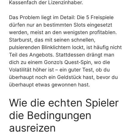
Kassenfach der Lizenzinhaber.
Das Problem liegt im Detail: Die 5 Freispiele
dürfen nur an bestimmten Slots eingesetzt
werden, meist an den wenigsten profitablen.
Starburst, das mit seinen schnellen,
pulsierenden Blinklichtern lockt, ist häufig nicht
Teil des Angebots. Stattdessen drängt man
dich zu einem Gonzo’s Quest‑Spin, wo die
Volatilität höher ist – ein guter Test, ob du
überhaupt noch ein Geldstück hast, bevor du
überhaupt etwas gewonnen hast.
Wie die echten Spieler
die Bedingungen
ausreizen