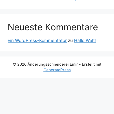
Neueste Kommentare
Ein WordPress-Kommentator
zu
Hallo Welt!
© 2026 Änderungsschneiderei Emir
• Erstellt mit
GeneratePress