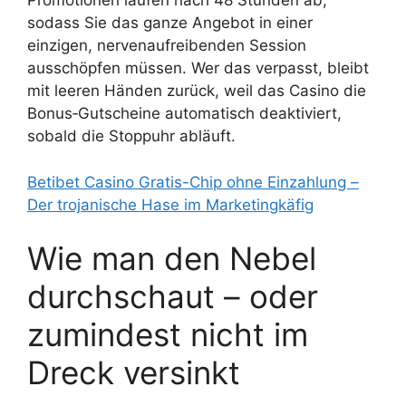
Promotionen laufen nach 48 Stunden ab,
sodass Sie das ganze Angebot in einer
einzigen, nervenaufreibenden Session
ausschöpfen müssen. Wer das verpasst, bleibt
mit leeren Händen zurück, weil das Casino die
Bonus‑Gutscheine automatisch deaktiviert,
sobald die Stoppuhr abläuft.
Betibet Casino Gratis-Chip ohne Einzahlung –
Der trojanische Hase im Marketingkäfig
Wie man den Nebel
durchschaut – oder
zumindest nicht im
Dreck versinkt