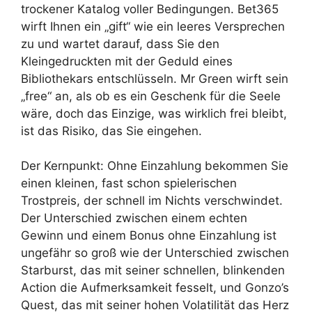
trockener Katalog voller Bedingungen. Bet365
wirft Ihnen ein „gift“ wie ein leeres Versprechen
zu und wartet darauf, dass Sie den
Kleingedruckten mit der Geduld eines
Bibliothekars entschlüsseln. Mr Green wirft sein
„free“ an, als ob es ein Geschenk für die Seele
wäre, doch das Einzige, was wirklich frei bleibt,
ist das Risiko, das Sie eingehen.
Der Kernpunkt: Ohne Einzahlung bekommen Sie
einen kleinen, fast schon spielerischen
Trostpreis, der schnell im Nichts verschwindet.
Der Unterschied zwischen einem echten
Gewinn und einem Bonus ohne Einzahlung ist
ungefähr so groß wie der Unterschied zwischen
Starburst, das mit seiner schnellen, blinkenden
Action die Aufmerksamkeit fesselt, und Gonzo’s
Quest, das mit seiner hohen Volatilität das Herz