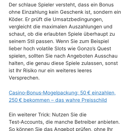
Der schlaue Spieler versteht, dass ein Bonus
ohne Einzahlung kein Geschenk ist, sondern ein
Köder. Er prüft die Umsatzbedingungen,
vergleicht die maximalen Auszahlungen und
schaut, ob die erlaubten Spiele überhaupt zu
seinem Stil passen. Wenn Sie zum Beispiel
lieber hoch volatile Slots wie Gonzo’s Quest
spielen, sollten Sie nach Angeboten Ausschau
halten, die genau diese Spiele zulassen, sonst
ist Ihr Risiko nur ein weiteres leeres
Versprechen.
Casino‑Bonus‑Mogelpackung: 50 € einzahlen,
250 € bekommen – das wahre Preisschild
Ein weiterer Trick: Nutzen Sie die
Test‑Accounts, die manche Betreiber anbieten.
So können Sie das Angebot prüfen, ohne Ihr