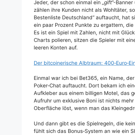
Jeder, der schon einmal ein
„gift“
-Banner 
zählen ihre Kunden nicht als Wohltäter, so
Bestenliste Deutschland“ auftaucht, hat 
ein paar Prozent Punkte zu ergattern, d
Es ist ein Spiel mit Zahlen, nicht mit Gl
Charts polieren, sitzen die Spieler mit 
leeren Konten auf.
Der bitcoinerische Albtraum: 400‑Euro‑Einz
Einmal war ich bei Bet365, ein Name, der 
Poker‑Chat auftaucht. Dort bekam ich eine
Aufkleber aus einem billigen Motel, das 
Aufruhr um exklusive Boni ist nichts mehr 
Oberfläche löst, wenn man das Kleingedru
Und dann gibt es die Spielregeln, die kein
fühlt sich das Bonus‑System an wie ein Sl