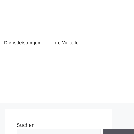
Dienstleistungen
Ihre Vorteile
Suchen