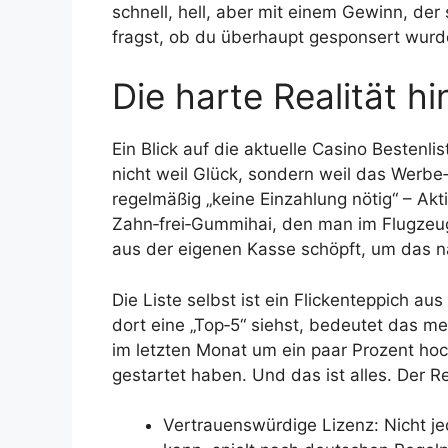
schnell, hell, aber mit einem Gewinn, der
fragst, ob du überhaupt gesponsert wurd
Die harte Realität h
Ein Blick auf die aktuelle Casino Bestenl
nicht weil Glück, sondern weil das Werbe‑
regelmäßig „keine Einzahlung nötig“ – Akt
Zahn‑frei‑Gummihai, den man im Flugzeu
aus der eigenen Kasse schöpft, um das nä
Die Liste selbst ist ein Flickenteppich a
dort eine „Top‑5“ siehst, bedeutet das me
im letzten Monat um ein paar Prozent ho
gestartet haben. Und das ist alles. Der R
Vertrauenswürdige Lizenz: Nicht je