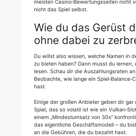
meisten Casino‑Bewertungsseiten nicht ver
nicht das Spiel selbst.
Wie du das Gerüst 
ohne dabei zu zerb
Du willst also wissen, welche Namen in de
zu bieten haben? Dann musst du lernen, 
lesen. Schau dir die Auszahlungsraten an
Beobachte, wie lange ein Spiel‑Balance‑C
hast.
Einige der großen Anbieter geben dir gar 
Spiel, das so volatil ist wie ein Vulkan‑S
einem „Mindestumsatz von 30x“ konfrontie
das eigentliche Geschäftsmodell – du bi
an die Gebühren, die du bezahlt hast.