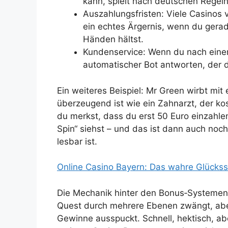
kann, spielt nach deutschen Regeln
Auszahlungsfristen: Viele Casinos 
ein echtes Ärgernis, wenn du gera
Händen hältst.
Kundenservice: Wenn du nach einer 
automatischer Bot antworten, der di
Ein weiteres Beispiel: Mr Green wirbt mit
überzeugend ist wie ein Zahnarzt, der kos
du merkst, dass du erst 50 Euro einzahle
Spin“ siehst – und das ist dann auch noch
lesbar ist.
Online Casino Bayern: Das wahre Glücks
Die Mechanik hinter den Bonus‑Systemen 
Quest durch mehrere Ebenen zwängt, aber
Gewinne ausspuckt. Schnell, hektisch, abe