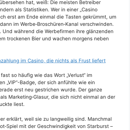
übersehen hat, weiß: Die meisten Betreiber
ndern als Statistiken. Wer in einer „Casino
sich erst am Ende einmal die Tasten gekrümmt, um
ie dann im Werbe‑Broschüren‑Kanal verschwinden.
ück. Und während die Werbefirmen ihre glänzenden
einem trockenen Bier und wachen morgens neben
ahlung im Casino, die nichts als Frust liefert
fast so häufig wie das Wort „Verlust“ im
n „VIP“-Badge, der sich anfühlte wie ein
gerade erst neu gestrichen wurde. Der ganze
als Marketing‑Glasur, die sich nicht einmal an der
ckte liest.
er erklärt, weil sie zu langweilig sind. Manchmal
ot‑Spiel mit der Geschwindigkeit von Starburst –