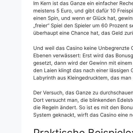
Im Kern ist das Ganze ein einfacher Reche
meistens 5 Euro, und gibt dafür 10 Freispie
einen Spin, und wenn er Glück hat, gewin
„freier“ Spiel den Spieler um 60 Prozent 
überhaupt eine Chance hat, das Geld zu
Und weil das Casino keine Unbegrenzte G
Ebenen verwässert: Erst wird das Bonusgu
gesetzt, dann wird der Gewinn mit eine
den Laien klingt das nach einer lässigen G
Labyrinth aus Kleingedrucktem, das man 
Der Versuch, das Ganze zu durchschauen,
Dort versucht man, die blinkenden Edels
die Regeln ändert. So ist es mit den Bon
System geknackt, wirft das Casino eine 
Praktische Beispiele