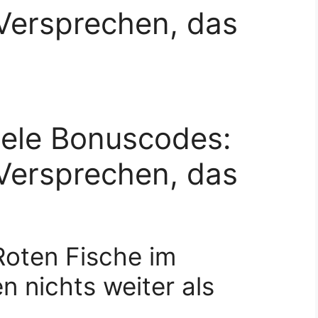
Versprechen, das
piele Bonuscodes:
Versprechen, das
Roten Fische im
 nichts weiter als