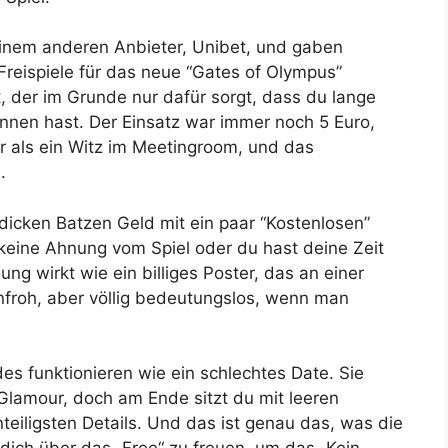
einem anderen Anbieter, Unibet, und gaben
reispiele für das neue “Gates of Olympus”
ät, der im Grunde nur dafür sorgt, dass du lange
nen hast. Der Einsatz war immer noch 5 Euro,
 als ein Witz im Meetingroom, und das
.
dicken Batzen Geld mit ein paar “Kostenlosen”
keine Ahnung vom Spiel oder du hast deine Zeit
g wirkt wie ein billiges Poster, das an einer
enfroh, aber völlig bedeutungslos, wenn man
 funktionieren wie ein schlechtes Date. Sie
lamour, doch am Ende sitzt du mit leeren
teiligsten Details. Und das ist genau das, was die