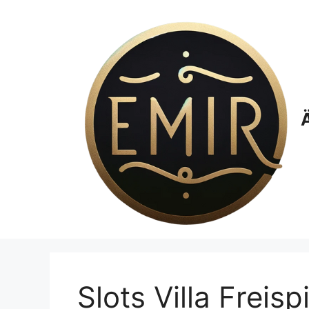
Zum
Inhalt
springen
Slots Villa Freis