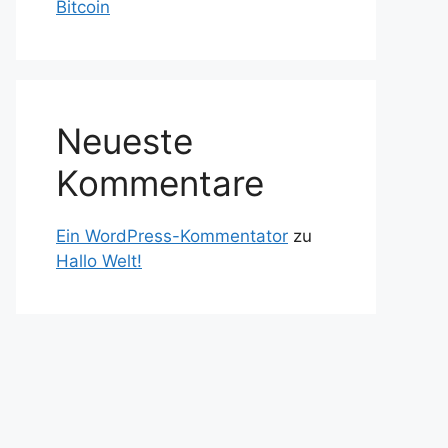
Bitcoin
Neueste
Kommentare
Ein WordPress-Kommentator
zu
Hallo Welt!