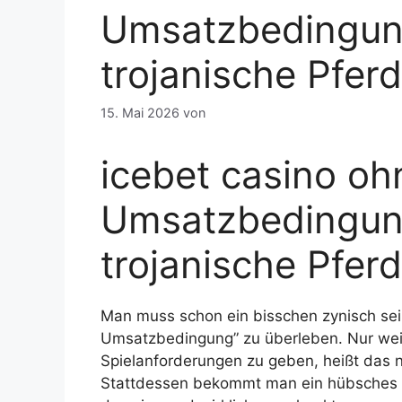
Umsatzbedingung
trojanische Pfer
15. Mai 2026
von
icebet casino o
Umsatzbedingung
trojanische Pfer
Man muss schon ein bisschen zynisch se
Umsatzbedingung” zu überleben. Nur weil
Spielanforderungen zu geben, heißt das n
Stattdessen bekommt man ein hübsches Et