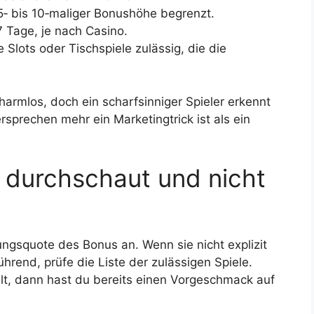
5‑ bis 10‑maliger Bonushöhe begrenzt.
7 Tage, je nach Casino.
Slots oder Tischspiele zulässig, die die
harmlos, doch ein scharfsinniger Spieler erkennt
sprechen mehr ein Marketingtrick ist als ein
 durchschaut und nicht
ungsquote des Bonus an. Wenn sie nicht explizit
führend, prüfe die Liste der zulässigen Spiele.
lt, dann hast du bereits einen Vorgeschmack auf