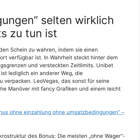
ngen” selten wirklich
s zu tun ist
 den Schein zu wahren, indem sie einen
ort verfügbar ist. In Wahrheit steckt hinter dem
ngsgrenzen und versteckten Zeitlimits. Unibet
ist lediglich ein anderer Weg, die
 verpacken. LeoVegas, das sonst für seine
iche Manöver mit fancy Grafiken und einem leicht
bonus ohne einzahlung ohne umsatzbedingungen” –
ikrostruktur des Bonus: Die meisten „ohne Wager“-