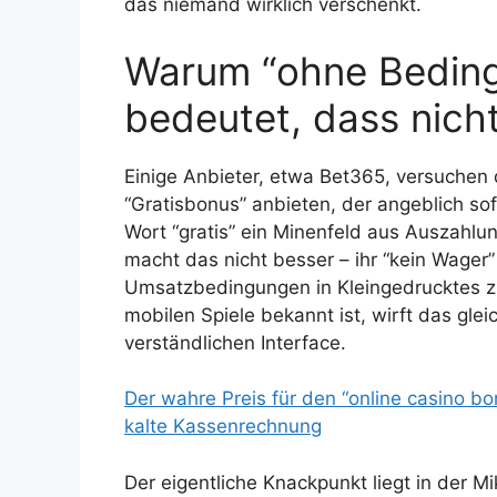
das niemand wirklich verschenkt.
Warum “ohne Bedingu
bedeutet, dass nicht
Einige Anbieter, etwa Bet365, versuchen
“Gratisbonus” anbieten, der angeblich sof
Wort “gratis” ein Minenfeld aus Auszahlu
macht das nicht besser – ihr “kein Wager” 
Umsatzbedingungen in Kleingedrucktes zu
mobilen Spiele bekannt ist, wirft das gle
verständlichen Interface.
Der wahre Preis für den “online casino 
kalte Kassenrechnung
Der eigentliche Knackpunkt liegt in der M