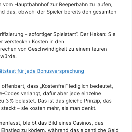
um vom Hauptbahnhof zur Reeperbahn zu laufen,
Und das, obwohl der Spieler bereits den gesamten
ifizierung – sofortiger Spielstart“. Der Haken: Sie
r verstecken Kosten in den
prechen von Geschwindigkeit zu einem teuren
 würde.
itätstest für jede Bonusversprechung
offenbart, dass „Kostenfrei“ lediglich bedeutet,
‑Codes verlangt, dafür aber jede einzelne
u 3 % belastet. Das ist das gleiche Prinzip, das
 steckt – sie kosten mehr, als man denkt.
fasst, bleibt das Bild eines Casinos, das
n Einstieg zu ködern, während das eigentliche Geld