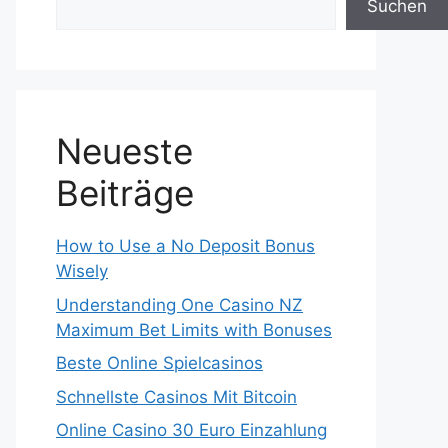
Suchen
Neueste
Beiträge
How to Use a No Deposit Bonus
Wisely
Understanding One Casino NZ
Maximum Bet Limits with Bonuses
Beste Online Spielcasinos
Schnellste Casinos Mit Bitcoin
Online Casino 30 Euro Einzahlung