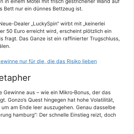
n in einem Motel mit frisch gestrichener Wand auf
s Bett nur ein dünnes Bettzeug ist.
eue-Dealer „LuckySpin“ wirbt mit „keinerlei
r 50 Euro erreicht wird, erscheint plötzlich ein
 fragt. Das Ganze ist ein raffinierter Trugschluss,
älen.
inne nur für die, die das Risiko lieben
Metapher
eine Gewinne aus – wie ein Mikro‑Bonus, der das
ägt. Gonzo’s Quest hingegen hat hohe Volatilität,
nur um am Ende leer auszugehen. Genau dasselbe
erung hamburg“: Der schnelle Einstieg reizt, doch