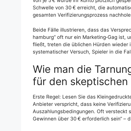
von je 5 € wurde ihr Konto plötzlich gesp
Schwelle von 30 € erreicht, die automatis
gesamten Verifizierungsprozess nachhole
Beide Fälle illustrieren, dass das Verspre
hamburg“ oft nur ein Marketing‑Gag ist,
fließt, treten die üblichen Hürden wieder i
systematischer Versuch, Spieler in die Fal
Wie man die Tarnun
für den skeptischen 
Erste Regel: Lesen Sie das Kleingedruckte
Anbieter verspricht, dass keine Verifizieru
Auszahlungsbedingungen. Oft versteckt si
Gewinnen über 30 € erforderlich sein“ – 