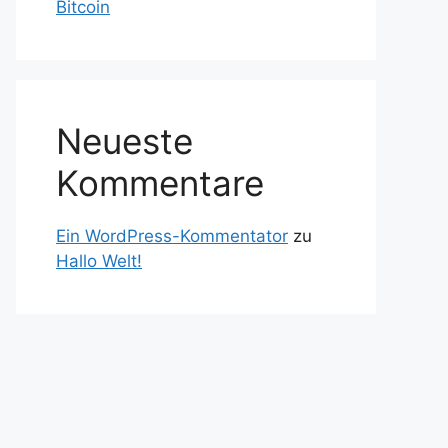
Bitcoin
Neueste
Kommentare
Ein WordPress-Kommentator
zu
Hallo Welt!