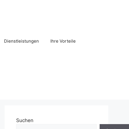
Dienstleistungen
Ihre Vorteile
Suchen