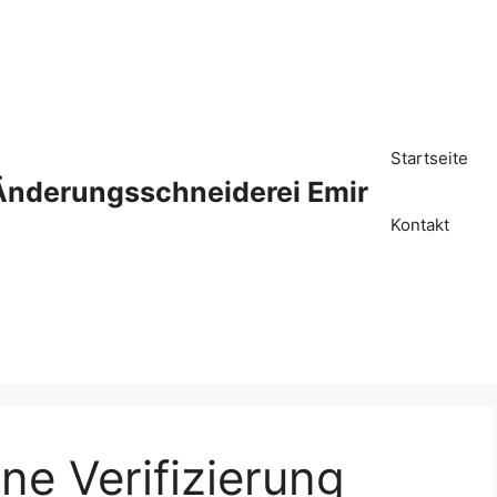
Startseite
Änderungsschneiderei Emir
Kontakt
ne Verifizierung