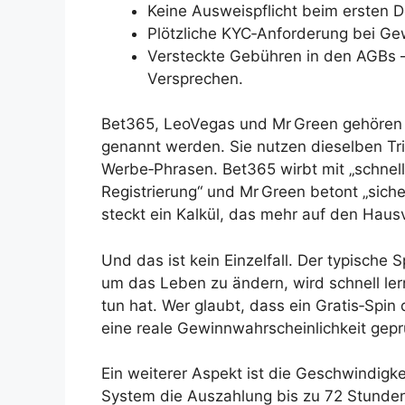
Keine Ausweispflicht beim ersten D
Plötzliche KYC‑Anforderung bei Gew
Versteckte Gebühren in den AGBs – 
Versprechen.
Bet365, LeoVegas und Mr Green gehören
genannt werden. Sie nutzen dieselben Tri
Werbe‑Phrasen. Bet365 wirbt mit „schnell
Registrierung“ und Mr Green betont „sich
steckt ein Kalkül, das mehr auf den Hausvo
Und das ist kein Einzelfall. Der typische Sp
um das Leben zu ändern, wird schnell ler
tun hat. Wer glaubt, dass ein Gratis‑Spin
eine reale Gewinnwahrscheinlichkeit gepr
Ein weiterer Aspekt ist die Geschwindigk
System die Auszahlung bis zu 72 Stunden –