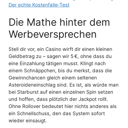
Der echte Kostenfalle‑Test
Die Mathe hinter dem
Werbeversprechen
Stell dir vor, ein Casino wirft dir einen kleinen
Geldbetrag zu – sagen wir 5 €, ohne dass du
eine Einzahlung tätigen musst. Klingt nach
einem Schnäppchen, bis du merkst, dass die
Gewinnchancen gleich einem seltenen
Asteroideneinschlag sind. Es ist, als würde man
bei Starburst auf einen einzelnen Spin setzen
und hoffen, dass plötzlich der Jackpot rollt.
Ohne Rollover bedeutet hier nichts anderes als
ein Schnellschuss, den das System sofort
wieder einsaugt.