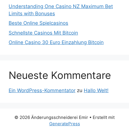
Understanding One Casino NZ Maximum Bet
Limits with Bonuses
Beste Online Spielcasinos
Schnellste Casinos Mit Bitcoin
Online Casino 30 Euro Einzahlung Bitcoin
Neueste Kommentare
Ein WordPress-Kommentator
zu
Hallo Welt!
© 2026 Änderungsschneiderei Emir
• Erstellt mit
GeneratePress