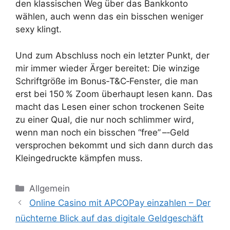
den klassischen Weg über das Bankkonto
wählen, auch wenn das ein bisschen weniger
sexy klingt.
Und zum Abschluss noch ein letzter Punkt, der
mir immer wieder Ärger bereitet: Die winzige
Schriftgröße im Bonus‑T&C‑Fenster, die man
erst bei 150 % Zoom überhaupt lesen kann. Das
macht das Lesen einer schon trockenen Seite
zu einer Qual, die nur noch schlimmer wird,
wenn man noch ein bisschen “free” –‑Geld
versprochen bekommt und sich dann durch das
Kleingedruckte kämpfen muss.
Kategorien
Allgemein
Online Casino mit APCOPay einzahlen – Der
nüchterne Blick auf das digitale Geldgeschäft