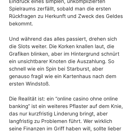
Eindruck eines simplen, unkomplizierten
Spielraums zerfällt, sobald man die ersten
Rückfragen zu Herkunft und Zweck des Geldes
bekommt.
Und während das alles passiert, drehen sich
die Slots weiter. Die Korken knallen laut, die
Grafiken blinken, aber im Hintergrund schnürt
ein unsichtbarer Knoten die Auszahlung. So
schnell wie ein Spin bei Starburst, aber
genauso fragil wie ein Kartenhaus nach dem
ersten Windstoß.
Die Realität ist: ein “online casino ohne online
banking” ist ein weiteres Pflaster auf dem Knie,
das nur kurzfristig Linderung bringt, aber
langfristig zu Problemen führt. Wer wirklich
seine Finanzen im Griff haben will, sollte lieber