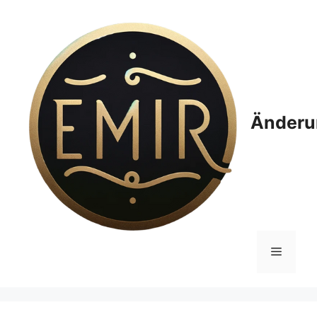
Zum
Inhalt
springen
Änderu
Menü