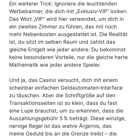
Ein weiterer Trick: Ignoriere die leuchtenden
Werbebanner, die dich mit „Exklusiv‑VIP“ locken.
Das Wort „VIP“ wird hier verwendet, um dich in
ein zweites Zimmer zu führen, das mit noch
mehr Nebenkosten ausgestattet ist. Die Realität
ist, du sitzt im selben Raum und zahlst das
gleiche Entgelt wie jeder andere. Du bekommst
keine besonderen Vorteile, nur die gleiche harte
Mathematik wie jeder andere Spieler.
Und ja, das Casino versucht, dich mit einem
scheinbar einfachen Geldautomaten‑Interface
zu täuschen. Aber die Schriftgröße auf den
Transaktionsseiten ist so klein, dass du fast
eine Lupe brauchst, um zu erkennen, dass die
Auszahlungsgebühr 5 % beträgt. Diese winzige,
nervige Regel ist das wahre Ärgernis, das
meine Geduld bis an die Grenze treibt – die