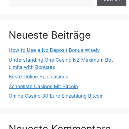
Neueste Beiträge
How to Use a No Deposit Bonus Wisely
Understanding One Casino NZ Maximum Bet
Limits with Bonuses
Beste Online Spielcasinos
Schnellste Casinos Mit Bitcoin
Online Casino 30 Euro Einzahlung Bitcoin
Neueste Kommentare