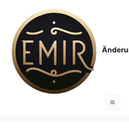
Zum
Inhalt
springen
Änderu
Menü