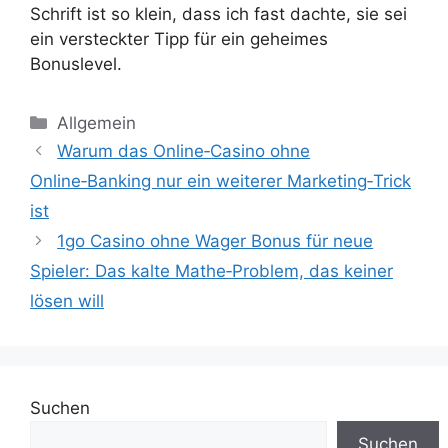
Schrift ist so klein, dass ich fast dachte, sie sei
ein versteckter Tipp für ein geheimes
Bonuslevel.
Kategorien
Allgemein
Warum das Online‑Casino ohne
Online‑Banking nur ein weiterer Marketing‑Trick
ist
1go Casino ohne Wager Bonus für neue
Spieler: Das kalte Mathe‑Problem, das keiner
lösen will
Suchen
Suchen