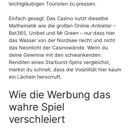
leichtgläubigen Touristen zu pressen.
Einfach gesagt: Das Casino nutzt dieselbe
Mathematik wie die großen Online-Anbieter –
Bet365, Unibet und Mr Green – nur dass hier
das Wasser von der Nordsee riecht und nicht
das Neonlicht der Casinowände. Wenn du
deine Gewinne mit den schwankenden
Renditen eines Starburst‑Spins vergleichst,
merkst du schnell, dass die Volatilität hier kaum
ein Lächeln hervorruft.
Wie die Werbung das
wahre Spiel
verschleiert