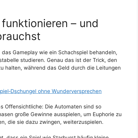
 funktionieren – und
brauchst
e das Gameplay wie ein Schachspiel behandeln,
abelle studieren. Genau das ist der Trick, den
zu halten, während das Geld durch die Leitungen
spiel‑Dschungel ohne Wunderversprechen
as Offensichtliche: Die Automaten sind so
Phasen große Gewinne ausspielen, um Euphorie zu
n, die sie dazu zwingen, weiterzuspielen.
gt, dass ein Spiel wie Starburst häufig kleine