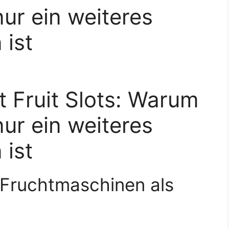
nur ein weiteres
 ist
t Fruit Slots: Warum
nur ein weiteres
 ist
 Fruchtmaschinen als