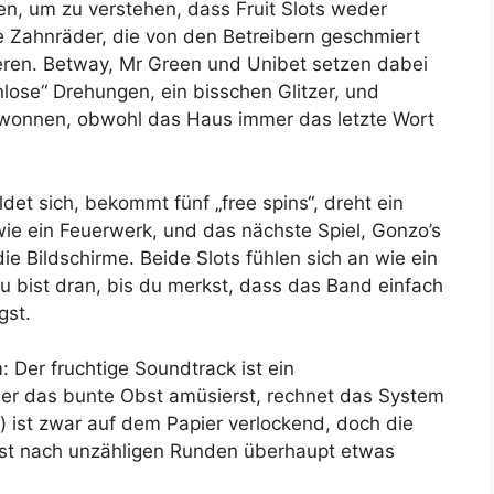
en, um zu verstehen, dass Fruit Slots weder
ne Zahnräder, die von den Betreibern geschmiert
eren. Betway, Mr Green und Unibet setzen dabei
nlose“ Drehungen, ein bisschen Glitzer, und
ewonnen, obwohl das Haus immer das letzte Wort
ldet sich, bekommt fünf „free spins“, dreht ein
 wie ein Feuerwerk, und das nächste Spiel, Gonzo’s
die Bildschirme. Beide Slots fühlen sich an wie ein
u bist dran, bis du merkst, dass das Band einfach
gst.
Der fruchtige Soundtrack ist ein
r das bunte Obst amüsierst, rechnet das System
) ist zwar auf dem Papier verlockend, doch die
rst nach unzähligen Runden überhaupt etwas