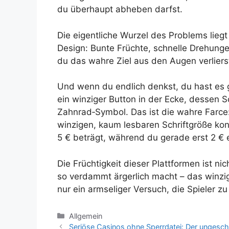
du überhaupt abheben darfst.
Die eigentliche Wurzel des Problems liegt
Design: Bunte Früchte, schnelle Drehunge
du das wahre Ziel aus den Augen verliers
Und wenn du endlich denkst, du hast es 
ein winziger Button in der Ecke, dessen Sc
Zahnrad‑Symbol. Das ist die wahre Farce:
winzigen, kaum lesbaren Schriftgröße konf
5 € beträgt, während du gerade erst 2 € 
Die Früchtigkeit dieser Plattformen ist ni
so verdammt ärgerlich macht – das winzige
nur ein armseliger Versuch, die Spieler zu
Kategorien
Allgemein
Seriöse Casinos ohne Sperrdatei: Der ungesch