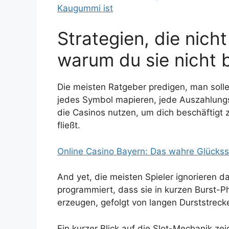
Kaugummi ist
Strategien, die nicht
warum du sie nicht 
Die meisten Ratgeber predigen, man soll
jedes Symbol mapieren, jede Auszahlungst
die Casinos nutzen, um dich beschäftigt 
fließt.
Online Casino Bayern: Das wahre Glücks
And yet, die meisten Spieler ignorieren d
programmiert, dass sie in kurzen Burst-
erzeugen, gefolgt von langen Durststrecke
Ein kurzer Blick auf die Slot-Mechanik zei