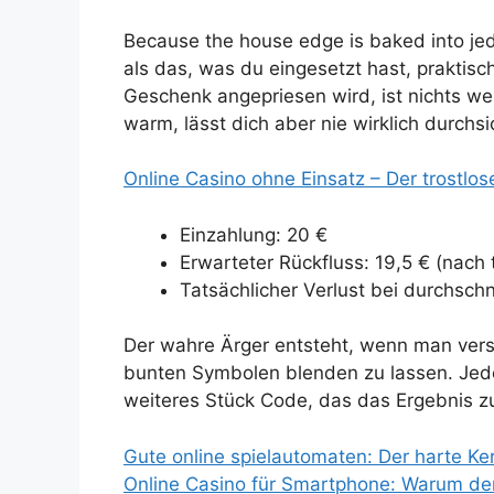
Because the house edge is baked into je
als das, was du eingesetzt hast, praktisch
Geschenk angepriesen wird, ist nichts weit
warm, lässt dich aber nie wirklich durchsi
Online Casino ohne Einsatz – Der trostlo
Einzahlung: 20 €
Erwarteter Rückfluss: 19,5 € (nac
Tatsächlicher Verlust bei durchschn
Der wahre Ärger entsteht, wenn man versu
bunten Symbolen blenden zu lassen. Jede 
weiteres Stück Code, das das Ergebnis zu
Gute online spielautomaten: Der harte K
Online Casino für Smartphone: Warum der