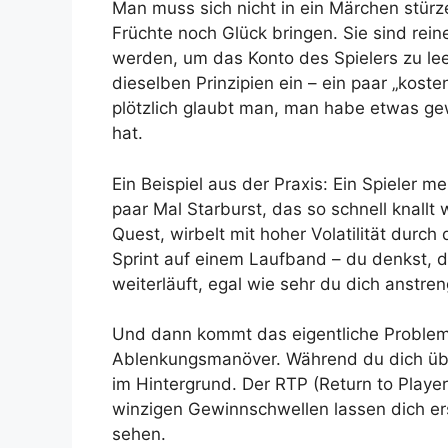
Man muss sich nicht in ein Märchen stürz
Früchte noch Glück bringen. Sie sind rei
werden, um das Konto des Spielers zu le
dieselben Prinzipien ein – ein paar „koste
plötzlich glaubt man, man habe etwas g
hat.
Ein Beispiel aus der Praxis: Ein Spieler me
paar Mal Starburst, das so schnell knallt
Quest, wirbelt mit hoher Volatilität durch 
Sprint auf einem Laufband – du denkst, d
weiterläuft, egal wie sehr du dich anstren
Und dann kommt das eigentliche Problem: 
Ablenkungsmanöver. Während du dich übe
im Hintergrund. Der RTP (Return to Player
winzigen Gewinnschwellen lassen dich e
sehen.