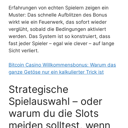
Erfahrungen von echten Spielern zeigen ein
Muster: Das schnelle Aufblitzen des Bonus
wirkt wie ein Feuerwerk, das sofort wieder
verglüht, sobald die Bedingungen aktiviert
werden. Das System ist so konstruiert, dass
fast jeder Spieler – egal wie clever – auf lange
Sicht verliert.
Bitcoin Casino Willkommensbonus: Warum das
ganze Getöse nur ein kalkulierter Trick ist
Strategische
Spielauswahl – oder
warum du die Slots
meiden solltest, wenn