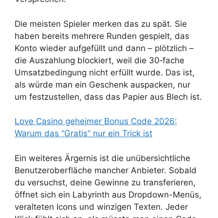
Die meisten Spieler merken das zu spät. Sie
haben bereits mehrere Runden gespielt, das
Konto wieder aufgefüllt und dann – plötzlich –
die Auszahlung blockiert, weil die 30‑fache
Umsatzbedingung nicht erfüllt wurde. Das ist,
als würde man ein Geschenk auspacken, nur
um festzustellen, dass das Papier aus Blech ist.
Love Casino geheimer Bonus Code 2026:
Warum das “Gratis” nur ein Trick ist
Ein weiteres Ärgernis ist die unübersichtliche
Benutzeroberfläche mancher Anbieter. Sobald
du versuchst, deine Gewinne zu transferieren,
öffnet sich ein Labyrinth aus Dropdown-Menüs,
veralteten Icons und winzigen Texten. Jeder