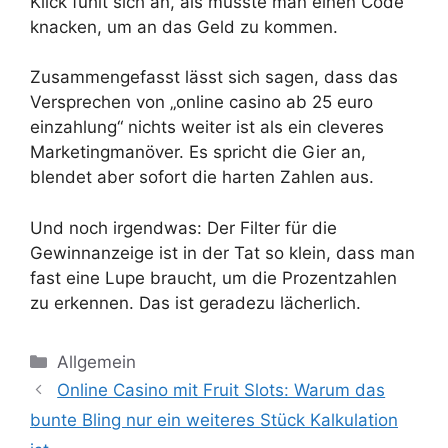
Klick fühlt sich an, als müsste man einen Code
knacken, um an das Geld zu kommen.
Zusammengefasst lässt sich sagen, dass das
Versprechen von „online casino ab 25 euro
einzahlung“ nichts weiter ist als ein cleveres
Marketingmanöver. Es spricht die Gier an,
blendet aber sofort die harten Zahlen aus.
Und noch irgendwas: Der Filter für die
Gewinnanzeige ist in der Tat so klein, dass man
fast eine Lupe braucht, um die Prozentzahlen
zu erkennen. Das ist geradezu lächerlich.
Kategorien
Allgemein
Online Casino mit Fruit Slots: Warum das
bunte Bling nur ein weiteres Stück Kalkulation