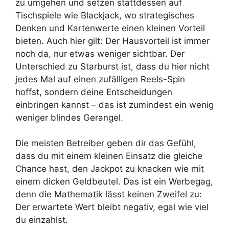
zu umgehen und setzen stattdessen auf
Tischspiele wie Blackjack, wo strategisches
Denken und Kartenwerte einen kleinen Vorteil
bieten. Auch hier gilt: Der Hausvorteil ist immer
noch da, nur etwas weniger sichtbar. Der
Unterschied zu Starburst ist, dass du hier nicht
jedes Mal auf einen zufälligen Reels-Spin
hoffst, sondern deine Entscheidungen
einbringen kannst – das ist zumindest ein wenig
weniger blindes Gerangel.
Die meisten Betreiber geben dir das Gefühl,
dass du mit einem kleinen Einsatz die gleiche
Chance hast, den Jackpot zu knacken wie mit
einem dicken Geldbeutel. Das ist ein Werbegag,
denn die Mathematik lässt keinen Zweifel zu:
Der erwartete Wert bleibt negativ, egal wie viel
du einzahlst.