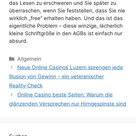
das Lesen zu erschweren und Sie später zu
überraschen, wenn Sie feststellen, dass Sie nie
wirklich „free“ erhalten haben. Und das ist das
eigentliche Problem – diese winzige, lächerlich
kleine Schriftgröße in den AGBs ist einfach nur
absurd.
Kategorien
Allgemein
Neue Online Casinos Luzern sprengen jede
Illusion von Gewinn – ein veteranischer
Reality‑Check
Online Casino beste Seiten: Warum die
glänzenden Versprechen nur Hirngespinste sind