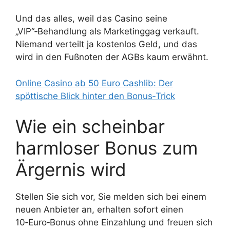
Und das alles, weil das Casino seine
„VIP“‑Behandlung als Marketinggag verkauft.
Niemand verteilt ja kostenlos Geld, und das
wird in den Fußnoten der AGBs kaum erwähnt.
Online Casino ab 50 Euro Cashlib: Der
spöttische Blick hinter den Bonus‑Trick
Wie ein scheinbar
harmloser Bonus zum
Ärgernis wird
Stellen Sie sich vor, Sie melden sich bei einem
neuen Anbieter an, erhalten sofort einen
10‑Euro‑Bonus ohne Einzahlung und freuen sich