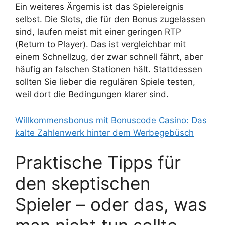
Ein weiteres Ärgernis ist das Spielereignis
selbst. Die Slots, die für den Bonus zugelassen
sind, laufen meist mit einer geringen RTP
(Return to Player). Das ist vergleichbar mit
einem Schnellzug, der zwar schnell fährt, aber
häufig an falschen Stationen hält. Stattdessen
sollten Sie lieber die regulären Spiele testen,
weil dort die Bedingungen klarer sind.
Willkommensbonus mit Bonuscode Casino: Das
kalte Zahlenwerk hinter dem Werbegebüsch
Praktische Tipps für
den skeptischen
Spieler – oder das, was