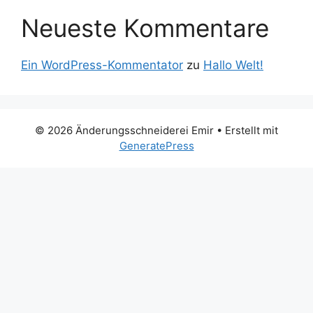
Neueste Kommentare
Ein WordPress-Kommentator
zu
Hallo Welt!
© 2026 Änderungsschneiderei Emir
• Erstellt mit
GeneratePress