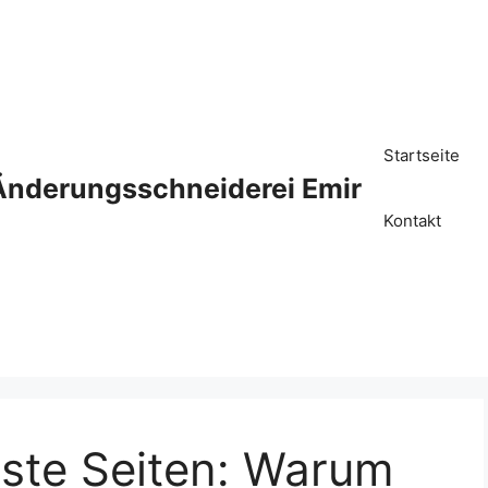
Startseite
Änderungsschneiderei Emir
Kontakt
este Seiten: Warum