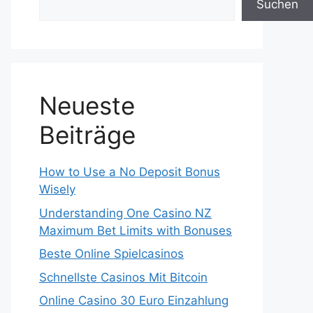
Suchen
Neueste
Beiträge
How to Use a No Deposit Bonus
Wisely
Understanding One Casino NZ
Maximum Bet Limits with Bonuses
Beste Online Spielcasinos
Schnellste Casinos Mit Bitcoin
Online Casino 30 Euro Einzahlung