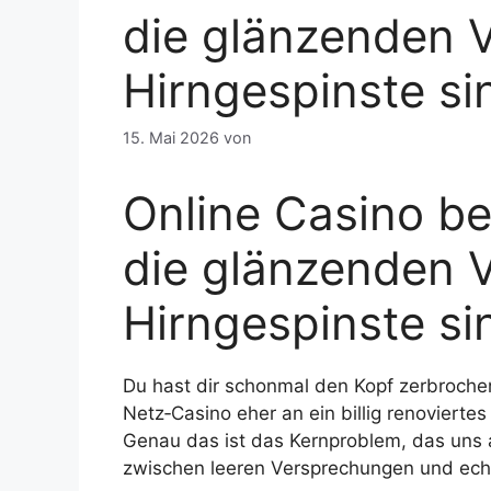
die glänzenden 
Hirngespinste si
15. Mai 2026
von
Online Casino b
die glänzenden 
Hirngespinste si
Du hast dir schonmal den Kopf zerbroche
Netz‑Casino eher an ein billig renovierte
Genau das ist das Kernproblem, das uns a
zwischen leeren Versprechungen und echte