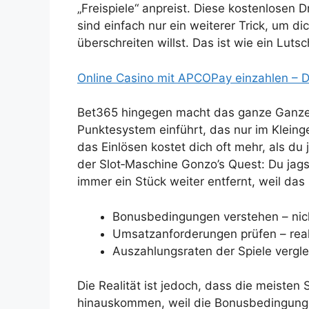
„Freispiele“ anpreist. Diese kostenlosen 
sind einfach nur ein weiterer Trick, um di
überschreiten willst. Das ist wie ein Luts
Online Casino mit APCOPay einzahlen – De
Bet365 hingegen macht das ganze Ganze 
Punktesystem einführt, das nur im Kleing
das Einlösen kostet dich oft mehr, als du
der Slot‑Maschine Gonzo’s Quest: Du jags
immer ein Stück weiter entfernt, weil das 
Bonusbedingungen verstehen – nich
Umsatzanforderungen prüfen – reali
Auszahlungsraten der Spiele vergle
Die Realität ist jedoch, dass die meisten 
hinauskommen, weil die Bonusbedingungen