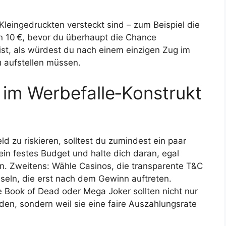
Kleingedruckten versteckt sind – zum Beispiel die
 10 €, bevor du überhaupt die Chance
st, als würdest du nach einem einzigen Zug im
u aufstellen müssen.
 im Werbefalle‑Konstrukt
ld zu riskieren, solltest du zumindest ein paar
ein festes Budget und halte dich daran, egal
n. Zweitens: Wähle Casinos, die transparente T&C
useln, die erst nach dem Gewinn auftreten.
ie Book of Dead oder Mega Joker sollten nicht nur
den, sondern weil sie eine faire Auszahlungsrate