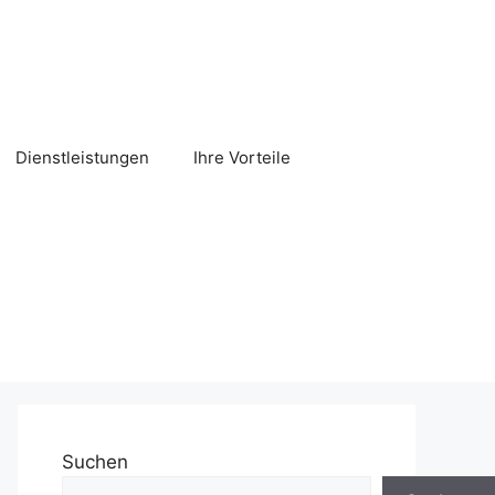
Dienstleistungen
Ihre Vorteile
Suchen