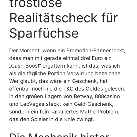
trostlose
Realitätscheck für
Sparfüchse
Der Moment, wenn ein Promotion‑Banner lockt,
dass man mit gerade einmal drei Euro ein
„Cash‑Boost“ ergattern kann, ist das, was ich
als die tägliche Portion Verwirrung bezeichne.
Wer glaubt, das wäre ein Geschenk, hat
offenbar noch nie die T&C des Geldes gelesen.
In den großen Lagern von Betway, 888casino
und LeoVegas steckt kein Geld‑Geschenk,
sondern ein fein kalkuliertes Mathe‑Problem,
das den Spieler in die Knie zwingt.