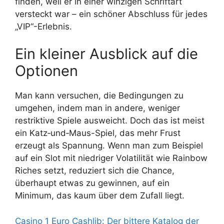
finden, weil er in einer winzigen Schriftart
versteckt war – ein schöner Abschluss für jedes
„VIP“-Erlebnis.
Ein kleiner Ausblick auf die
Optionen
Man kann versuchen, die Bedingungen zu
umgehen, indem man in andere, weniger
restriktive Spiele ausweicht. Doch das ist meist
ein Katz‑und‑Maus-Spiel, das mehr Frust
erzeugt als Spannung. Wenn man zum Beispiel
auf ein Slot mit niedriger Volatilität wie Rainbow
Riches setzt, reduziert sich die Chance,
überhaupt etwas zu gewinnen, auf ein
Minimum, das kaum über dem Zufall liegt.
Casino 1 Euro Cashlib: Der bittere Katalog der