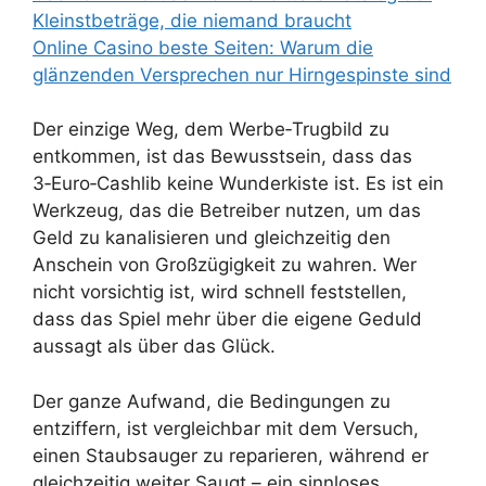
Kleinstbeträge, die niemand braucht
Online Casino beste Seiten: Warum die
glänzenden Versprechen nur Hirngespinste sind
Der einzige Weg, dem Werbe‑Trugbild zu
entkommen, ist das Bewusstsein, dass das
3‑Euro‑Cashlib keine Wunderkiste ist. Es ist ein
Werkzeug, das die Betreiber nutzen, um das
Geld zu kanalisieren und gleichzeitig den
Anschein von Großzügigkeit zu wahren. Wer
nicht vorsichtig ist, wird schnell feststellen,
dass das Spiel mehr über die eigene Geduld
aussagt als über das Glück.
Der ganze Aufwand, die Bedingungen zu
entziffern, ist vergleichbar mit dem Versuch,
einen Staubsauger zu reparieren, während er
gleichzeitig weiter Saugt – ein sinnloses