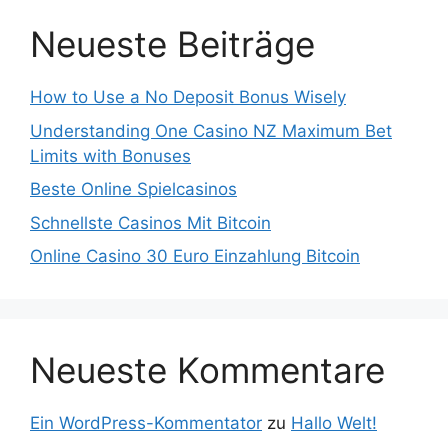
Neueste Beiträge
How to Use a No Deposit Bonus Wisely
Understanding One Casino NZ Maximum Bet
Limits with Bonuses
Beste Online Spielcasinos
Schnellste Casinos Mit Bitcoin
Online Casino 30 Euro Einzahlung Bitcoin
Neueste Kommentare
Ein WordPress-Kommentator
zu
Hallo Welt!