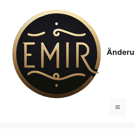
Zum
Inhalt
springen
Änderu
Menü