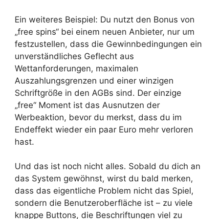
Ein weiteres Beispiel: Du nutzt den Bonus von
„free spins“ bei einem neuen Anbieter, nur um
festzustellen, dass die Gewinnbedingungen ein
unverständliches Geflecht aus
Wettanforderungen, maximalen
Auszahlungsgrenzen und einer winzigen
Schriftgröße in den AGBs sind. Der einzige
„free“ Moment ist das Ausnutzen der
Werbeaktion, bevor du merkst, dass du im
Endeffekt wieder ein paar Euro mehr verloren
hast.
Und das ist noch nicht alles. Sobald du dich an
das System gewöhnst, wirst du bald merken,
dass das eigentliche Problem nicht das Spiel,
sondern die Benutzeroberfläche ist – zu viele
knappe Buttons, die Beschriftungen viel zu