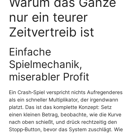
Warum das Ganze
nur ein teurer
Zeitvertreib ist
Einfache
Spielmechanik,
miserabler Profit
Ein Crash‑Spiel verspricht nichts Aufregenderes
als ein schneller Multiplikator, der irgendwann
platzt. Das ist das komplette Konzept: Setz
einen kleinen Betrag, beobachte, wie die Kurve
nach oben schießt, und drück rechtzeitig den
Stopp‑Button, bevor das System zuschlägt. Wie