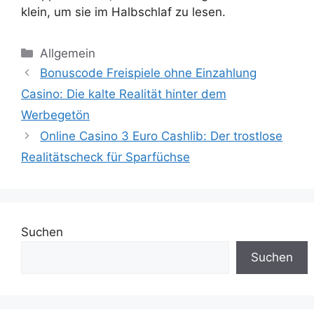
klein, um sie im Halbschlaf zu lesen.
Kategorien
Allgemein
Bonuscode Freispiele ohne Einzahlung
Casino: Die kalte Realität hinter dem
Werbegetön
Online Casino 3 Euro Cashlib: Der trostlose
Realitätscheck für Sparfüchse
Suchen
Suchen