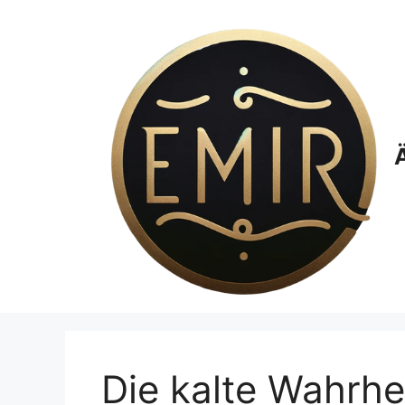
Zum
Inhalt
springen
Die kalte Wahrhe