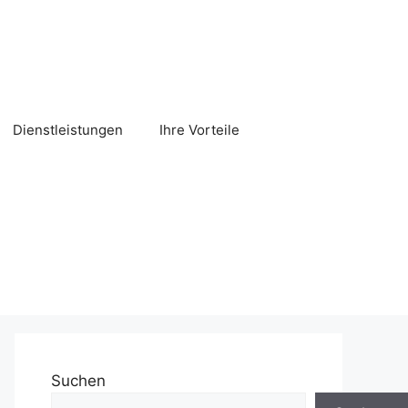
Dienstleistungen
Ihre Vorteile
Suchen