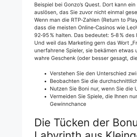
Beispiel bei Gonzo’s Quest. Dort kann ei
auslösen, das Sie zuvor nicht einmal ges
Wenn man die RTP‑Zahlen (Return to Playe
dass die meisten Online‑Casinos wie Leo
92‑95 % halten. Das bedeutet: 5‑8 % des E
Und weil das Marketing gern das Wort „F
unerfahrene Spieler, sie bekämen etwas 
wahre Geschenk (oder besser gesagt, die
Verstehen Sie den Unterschied zwis
Beobachten Sie die durchschnittlic
Nutzen Sie Boni nur, wenn Sie di
Vermeiden Sie Spiele, die Ihnen nur
Gewinnchance
Die Tücken der Bon
Labyrinth aus Klein