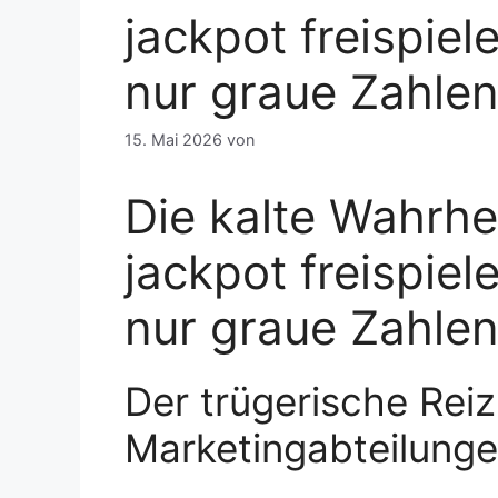
jackpot freispiel
nur graue Zahle
15. Mai 2026
von
Die kalte Wahrhe
jackpot freispiel
nur graue Zahle
Der trügerische Reiz
Marketingabteilung