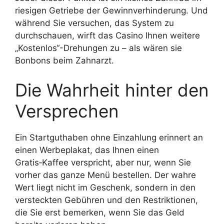
riesigen Getriebe der Gewinnverhinderung. Und
während Sie versuchen, das System zu
durchschauen, wirft das Casino Ihnen weitere
„Kostenlos“-Drehungen zu – als wären sie
Bonbons beim Zahnarzt.
Die Wahrheit hinter den
Versprechen
Ein Startguthaben ohne Einzahlung erinnert an
einen Werbeplakat, das Ihnen einen
Gratis‑Kaffee verspricht, aber nur, wenn Sie
vorher das ganze Menü bestellen. Der wahre
Wert liegt nicht im Geschenk, sondern in den
versteckten Gebühren und den Restriktionen,
die Sie erst bemerken, wenn Sie das Geld