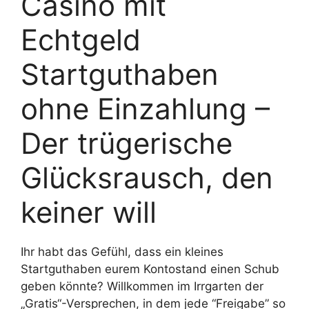
Casino mit
Echtgeld
Startguthaben
ohne Einzahlung –
Der trügerische
Glücksrausch, den
keiner will
Ihr habt das Gefühl, dass ein kleines
Startguthaben eurem Kontostand einen Schub
geben könnte? Willkommen im Irrgarten der
„Gratis“-Versprechen, in dem jede “Freigabe” so