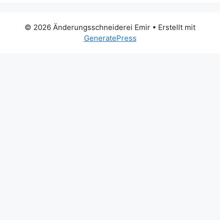
© 2026 Änderungsschneiderei Emir
• Erstellt mit
GeneratePress