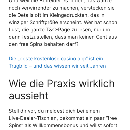
Und weil die Betreiber es lieben, das Ganze
noch verwirrender zu machen, verstecken sie
die Details oft im Kleingedruckten, das in
winziger Schriftgröße erscheint. Wer hat schon
Lust, die ganze T&C-Page zu lesen, nur um
dann festzustellen, dass man keinen Cent aus
den free Spins behalten darf?
Die „beste kostenlose casino app“ ist ein
Trugbild – und das wissen wir seit Jahren
Wie die Praxis wirklich
aussieht
Stell dir vor, du meldest dich bei einem
Live‑Dealer‑Tisch an, bekommst ein paar “free
Spins” als Willkommensbonus und willst sofort