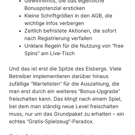
Gewinnlimits, die das eigentliche
Bonuspotenzial ersticken
Kleine Schriftgrößen in den AGB, die
wichtige Infos verbergen
Zeitlich befristete Aktionen, die sofort
nach Registrierung verfallen
Unklare Regeln für die Nutzung von “free
Spins” am Live‑Tisch
Und das ist erst die Spitze des Eisbergs. Viele
Betreiber implementieren darüber hinaus
zufällige “Wartelisten” für die Auszahlung, die
man erst durch ein weiteres “Bonus‑Upgrade”
freischalten kann. Das klingt nach einem Spiel,
bei dem man ständig neue Level freischalten
muss, nur um das Grundpaket zu erhalten – ein
echtes “Gratis‑Spielzeug”-Paradox.