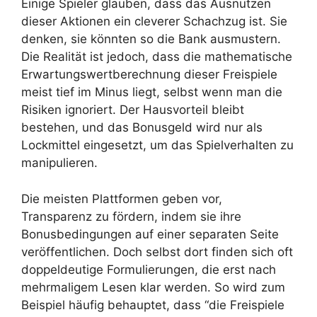
Einige Spieler glauben, dass das Ausnutzen
dieser Aktionen ein cleverer Schachzug ist. Sie
denken, sie könnten so die Bank ausmustern.
Die Realität ist jedoch, dass die mathematische
Erwartungswertberechnung dieser Freispiele
meist tief im Minus liegt, selbst wenn man die
Risiken ignoriert. Der Hausvorteil bleibt
bestehen, und das Bonusgeld wird nur als
Lockmittel eingesetzt, um das Spielverhalten zu
manipulieren.
Die meisten Plattformen geben vor,
Transparenz zu fördern, indem sie ihre
Bonusbedingungen auf einer separaten Seite
veröffentlichen. Doch selbst dort finden sich oft
doppeldeutige Formulierungen, die erst nach
mehrmaligem Lesen klar werden. So wird zum
Beispiel häufig behauptet, dass “die Freispiele