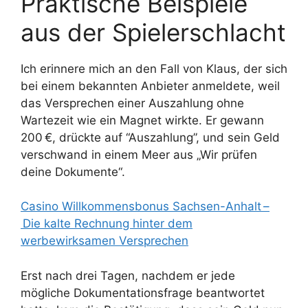
Praktische Beispiele
aus der Spielerschlacht
Ich erinnere mich an den Fall von Klaus, der sich
bei einem bekannten Anbieter anmeldete, weil
das Versprechen einer Auszahlung ohne
Wartezeit wie ein Magnet wirkte. Er gewann
200 €, drückte auf “Auszahlung”, und sein Geld
verschwand in einem Meer aus „Wir prüfen
deine Dokumente“.
Casino Willkommensbonus Sachsen-Anhalt –
Die kalte Rechnung hinter dem
werbewirksamen Versprechen
Erst nach drei Tagen, nachdem er jede
mögliche Dokumentationsfrage beantwortet