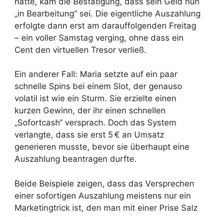
hatte, kam die Bestätigung, dass sein Geld nun
„in Bearbeitung“ sei. Die eigentliche Auszahlung
erfolgte dann erst am darauffolgenden Freitag
– ein voller Samstag verging, ohne dass ein
Cent den virtuellen Tresor verließ.
Ein anderer Fall: Maria setzte auf ein paar
schnelle Spins bei einem Slot, der genauso
volatil ist wie ein Sturm. Sie erzielte einen
kurzen Gewinn, der ihr einen schnellen
„Sofortcash“ versprach. Doch das System
verlangte, dass sie erst 5 € an Umsatz
generieren musste, bevor sie überhaupt eine
Auszahlung beantragen durfte.
Beide Beispiele zeigen, dass das Versprechen
einer sofortigen Auszahlung meistens nur ein
Marketingtrick ist, den man mit einer Prise Salz