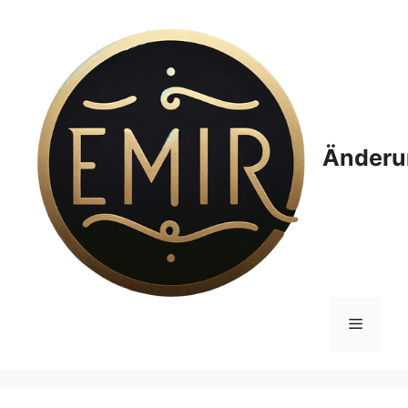
Zum
Inhalt
springen
Änderu
Menü