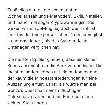
Zusätzlich gibt es die sogenannten
„Schnellauszahlungs‑Methoden“. Skrill, Neteller,
und manchmal sogar Kryptowährungen. Sie
wirken wie ein Jet‑Engine, doch der Tank ist
leer, bis du deine persönlichen Daten preisgibst
– und das dauert, bis das System deine
Unterlagen verglichen hat.
Die meisten Spieler glauben, dass ein kleiner
Bonus ausreicht, um die Bank zu überlisten. Die
meisten landen jedoch mit einem Kontostand,
der kaum die Mindestanforderungen für eine
Auszahlung erfüllt. Es ist, als würde man bei
Gonzo’s Quest nach einem flüchtigen
Goldschatz graben und am Ende nur einen
kleinen Stein finden.