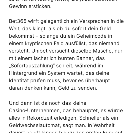
Gewinn ersticken.
Bet365 wirft gelegentlich ein Versprechen in die
Welt, das klingt, als ob du sofort dein Geld
bekommst – solange du ein Geheimcode in
einem kryptischen Feld ausfüllst, das niemand
versteht. Unibet versucht dieselbe Masche, nur
mit einem lächerlich bunten Banner, das
„Sofortauszahlung“ schreit, während im
Hintergrund ein System wartet, das deine
Identität prüfen muss, bevor es überhaupt
daran denken kann, Geld zu senden.
Und dann ist da noch das kleine
Casino‑Unternehmen, das behauptet, es würde
alles in Rekordzeit erledigen. Schneller als ein
Geldwechselautomat, sagt man. In Wahrheit
dauert es oft länger, bis du den ersten Euro auf