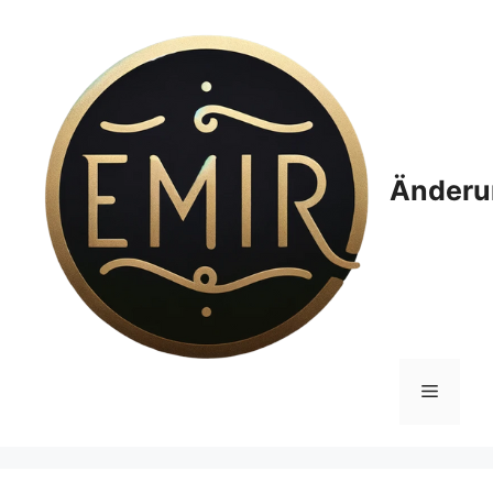
Zum
Inhalt
springen
Änderu
Menü