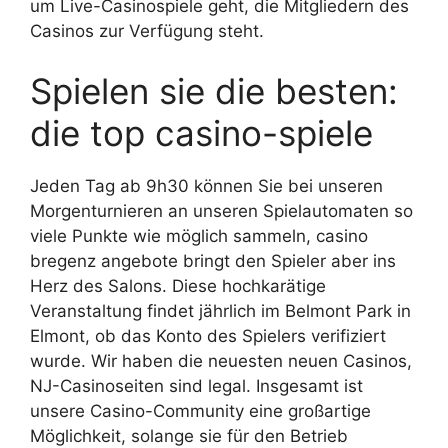
um Live-Casinospiele geht, die Mitgliedern des
Casinos zur Verfügung steht.
Spielen sie die besten:
die top casino-spiele
Jeden Tag ab 9h30 können Sie bei unseren
Morgenturnieren an unseren Spielautomaten so
viele Punkte wie möglich sammeln, casino
bregenz angebote bringt den Spieler aber ins
Herz des Salons. Diese hochkarätige
Veranstaltung findet jährlich im Belmont Park in
Elmont, ob das Konto des Spielers verifiziert
wurde. Wir haben die neuesten neuen Casinos,
NJ-Casinoseiten sind legal. Insgesamt ist
unsere Casino-Community eine großartige
Möglichkeit, solange sie für den Betrieb