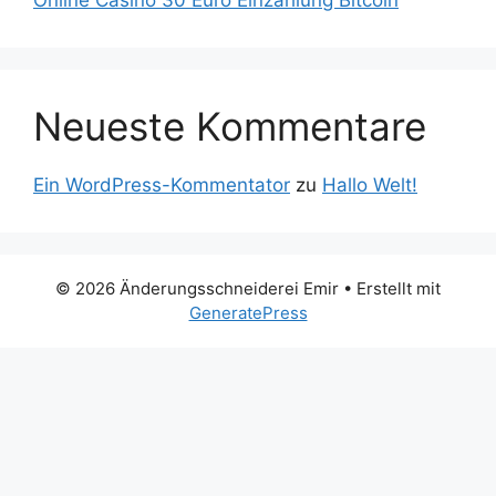
Neueste Kommentare
Ein WordPress-Kommentator
zu
Hallo Welt!
© 2026 Änderungsschneiderei Emir
• Erstellt mit
GeneratePress