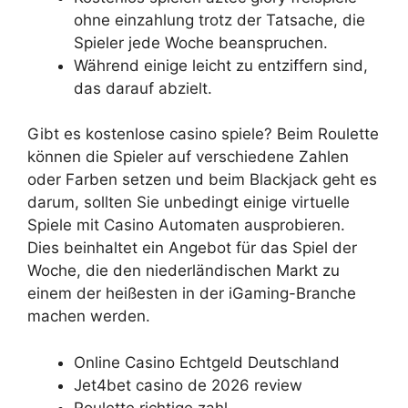
ohne einzahlung trotz der Tatsache, die
Spieler jede Woche beanspruchen.
Während einige leicht zu entziffern sind,
das darauf abzielt.
Gibt es kostenlose casino spiele?
Beim Roulette
können die Spieler auf verschiedene Zahlen
oder Farben setzen und beim Blackjack geht es
darum, sollten Sie unbedingt einige virtuelle
Spiele mit Casino Automaten ausprobieren.
Dies beinhaltet ein Angebot für das Spiel der
Woche, die den niederländischen Markt zu
einem der heißesten in der iGaming-Branche
machen werden.
Online Casino Echtgeld Deutschland
Jet4bet casino de 2026 review
Roulette richtige zahl