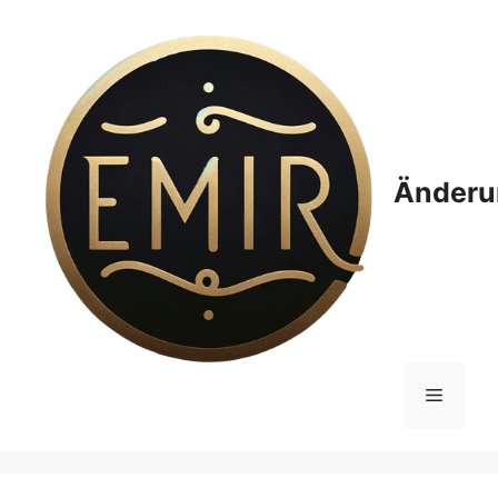
Zum
Inhalt
springen
Änderu
Menü