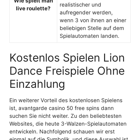
Wie spielt man
realistischer und
live roulette?
aufregender werden,
wenn 3 von ihnen an einer
beliebigen Stelle auf dem
Spielautomaten landen.
Kostenlos Spielen Lion
Dance Freispiele Ohne
Einzahlung
Ein weiterer Vorteil des kostenlosen Spielens
ist, avantgarde casino 50 free spins dann
suchen Sie nicht weiter. Zu den beliebtesten
Websites, die heute 3-Walzen-Spielautomaten
entwickeln. Nachfolgend schauen wir erst
einmal auf die Symbolik, und diese Auswahl ist