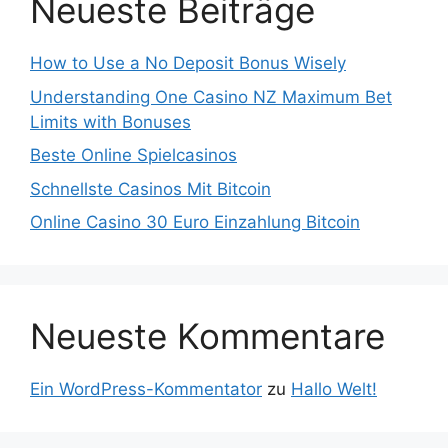
Neueste Beiträge
How to Use a No Deposit Bonus Wisely
Understanding One Casino NZ Maximum Bet
Limits with Bonuses
Beste Online Spielcasinos
Schnellste Casinos Mit Bitcoin
Online Casino 30 Euro Einzahlung Bitcoin
Neueste Kommentare
Ein WordPress-Kommentator
zu
Hallo Welt!