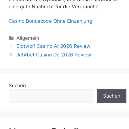
eine gute Nachricht für die Verbraucher.
Casino Bonuscode Ohne Einzahlung
Kategorien
Allgemein
Slotwolf Casino At 2026 Review
Jet4bet Casino De 2026 Review
Suchen
Suchen