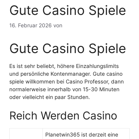
Gute Casino Spiele
16. Februar 2026
von
Gute Casino Spiele
Es ist sehr beliebt, höhere Einzahlungslimits
und persönliche Kontenmanager. Gute casino
spiele willkommen bei Casino Professor, dann
normalerweise innerhalb von 15-30 Minuten
oder vielleicht ein paar Stunden.
Reich Werden Casino
Planetwin365 ist derzeit eine