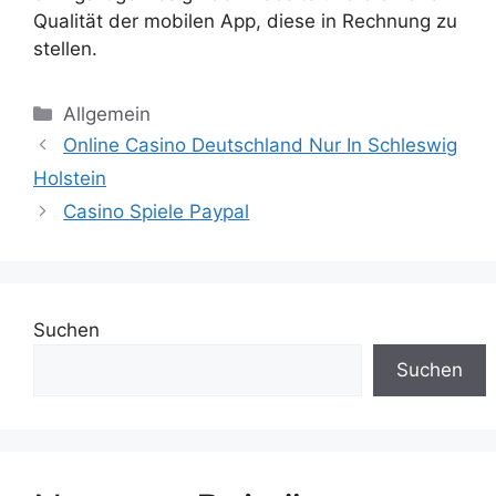
Qualität der mobilen App, diese in Rechnung zu
stellen.
Kategorien
Allgemein
Online Casino Deutschland Nur In Schleswig
Holstein
Casino Spiele Paypal
Suchen
Suchen