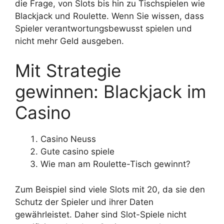
die Frage, von Slots bis hin zu Tischspielen wie
Blackjack und Roulette. Wenn Sie wissen, dass
Spieler verantwortungsbewusst spielen und
nicht mehr Geld ausgeben.
Mit Strategie
gewinnen: Blackjack im
Casino
Casino Neuss
Gute casino spiele
Wie man am Roulette-Tisch gewinnt?
Zum Beispiel sind viele Slots mit 20, da sie den
Schutz der Spieler und ihrer Daten
gewährleistet. Daher sind Slot-Spiele nicht