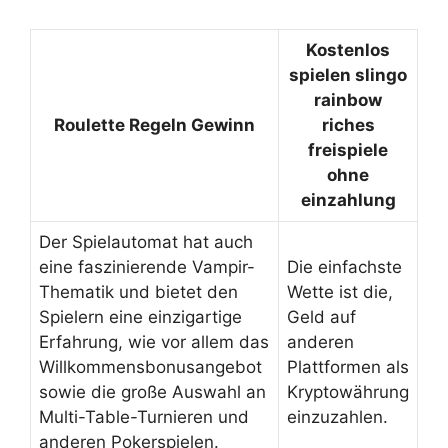
Kostenlos
spielen slingo
rainbow
Roulette Regeln Gewinn
riches
freispiele
ohne
einzahlung
Der Spielautomat hat auch
eine faszinierende Vampir-
Die einfachste
Thematik und bietet den
Wette ist die,
Spielern eine einzigartige
Geld auf
Erfahrung, wie vor allem das
anderen
Willkommensbonusangebot
Plattformen als
sowie die große Auswahl an
Kryptowährung
Multi-Table-Turnieren und
einzuzahlen.
anderen Pokerspielen.