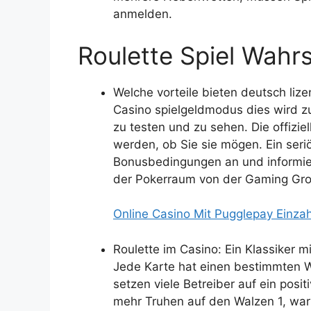
anmelden.
Roulette Spiel Wahrs
Welche vorteile bieten deutsch lizen
Casino spielgeldmodus dies wird z
zu testen und zu sehen. Die offizi
werden, ob Sie sie mögen. Ein seri
Bonusbedingungen an und informie
der Pokerraum von der Gaming Grou
Online Casino Mit Pugglepay Einza
Roulette im Casino: Ein Klassiker m
Jede Karte hat einen bestimmten W
setzen viele Betreiber auf ein posi
mehr Truhen auf den Walzen 1, wa