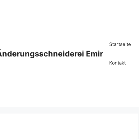
Startseite
Änderungsschneiderei Emir
Kontakt