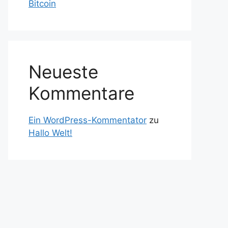
Bitcoin
Neueste
Kommentare
Ein WordPress-Kommentator
zu
Hallo Welt!