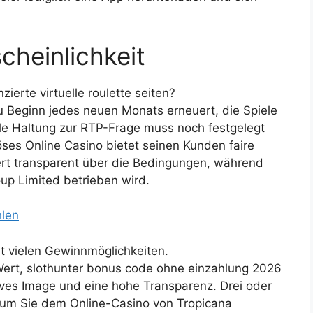
cheinlichkeit
zierte virtuelle roulette seiten?
u Beginn jedes neuen Monats erneuert, die Spiele
elle Haltung zur RTP-Frage muss noch festgelegt
öses Online Casino bietet seinen Kunden faire
rt transparent über die Bedingungen, während
p Limited betrieben wird.
hlen
it vielen Gewinnmöglichkeiten.
ert, slothunter bonus code ohne einzahlung 2026
tives Image und eine hohe Transparenz. Drei oder
rum Sie dem Online-Casino von Tropicana