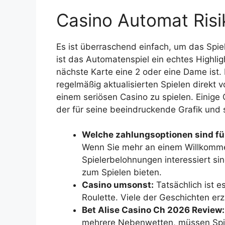
Casino Automat Risi
Es ist überraschend einfach, um das Spie
ist das Automatenspiel ein echtes Highlig
nächste Karte eine 2 oder eine Dame ist. 
regelmäßig aktualisierten Spielen direkt v
einem seriösen Casino zu spielen. Einige 
der für seine beeindruckende Grafik und s
Welche zahlungsoptionen sind fü
Wenn Sie mehr an einem Willkomme
Spielerbelohnungen interessiert s
zum Spielen bieten.
Casino umsonst:
Tatsächlich ist e
Roulette. Viele der Geschichten erz
Bet Alise Casino Ch 2026 Review:
mehrere Nebenwetten, müssen Spiel